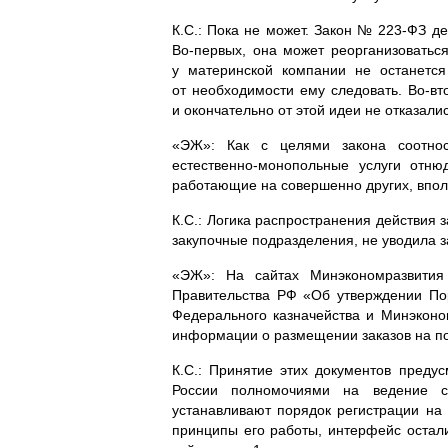
К.С.: Пока не может. Закон №
223-ФЗ
де
Во-первых
, она может реорганизоватьс
у материнской компании не останетс
от необходимости ему следовать.
Во-вт
и окончательно от этой идеи не отказали
«ЭЖ»: Как с целями закона соотнос
естественно-монопольные
услуги отню
работающие на совершенно других, впол
К.С.: Логика распространения действия 
закупочные подразделения, не уводила за
«ЭЖ»: На сайтах Минэкономразвития 
Правительства РФ «Об утверждении По
Федерального казначейства и Минэконо
информации о размещении заказов на пос
К.С.: Принятие этих документов пред
России полномочиями на ведение 
устанавливают порядок регистрации н
принципы его работы, интерфейс остали