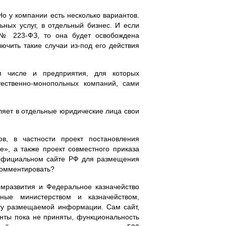
о у компании есть несколько вариантов.
ьных услуг, в отдельный бизнес. И если
на №
223-ФЗ
, то она будет освобождена
лючить такие случаи
из-под
его действия
м числе и предприятия, для которых
тественно-монопольных
компаний, сами
еляет в отдельные юридические лица свои
в, в частности проект постановления
, а также проект совместного приказа
а официальном сайте РФ для размещения
комментировать?
омразвития и Федеральное казначейство
ные министерством и казначейством,
ту размещаемой информации. Сам сайт,
енты пока не приняты, функциональность