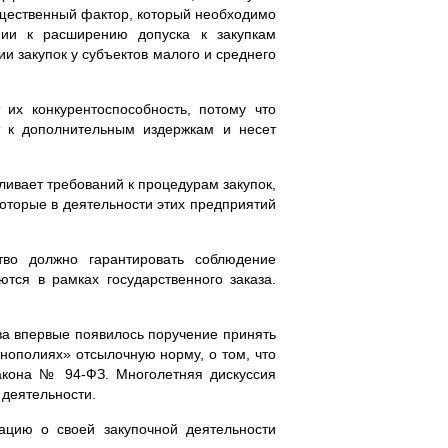
существенный фактор, который необходимо
нии к расширению допуска к закупкам
и закупок у субъектов малого и среднего
их конкурентоспособность, потому что
т к дополнительным издержкам и несет
ливает требований к процедурам закупок,
которые в деятельности этих предприятий
ство должно гарантировать соблюдение
тся в рамках государственного заказа.
ства впервые появилось поручение принять
онополиях» отсылочную норму, о том, что
 Закона №
94-ФЗ
. Многолетняя дискуссия
 деятельности.
ацию о своей закупочной деятельности