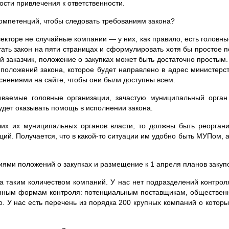
ости привлечения к ответственности.
компетенций, чтобы следовать требованиям закона?
екторе не случайные компании — у них, как правило, есть головн
ать закон на пяти страницах и сформулировать хотя бы простое п
ой заказчик, положение о закупках может быть достаточно просты
оложений закона, которое будет направлено в адрес министерства
нениями на сайте, чтобы они были доступны всем.
ваемые головные организации, зачастую муниципальный орган 
будет оказывать помощь в исполнении закона.
их их муниципальных органов власти, то должны быть реоргани
ций. Получается, что в
какой-то
ситуации им удобно быть МУПом, а т
ями положений о закупках и размещение к 1 апреля планов закупо
за таким количеством компаний. У нас нет подразделений контрол
енным формам контроля: потенциальным поставщикам, обществен
. У нас есть перечень из порядка 200 крупных компаний о котор