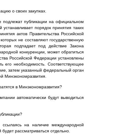
ацию о своих закупках.
е не подлежат публикации на официальном
ый устанавливает порядок принятия таких
нятия актов Правительства Российской
о которых не составляют государственную
торая подпадает под действие Закона
ународной конкуренции, может обратиться
ьства Российской Федерации установлены
ть его необходимость. Соответствующее
ение, затем указанный федеральный орган
ией Минэкономразвития.
братятся в Минэкономразвития?
компании автоматически будут выводиться
убликации?
и, ссылаясь на наличие международной
й будет рассматриваться отдельно.