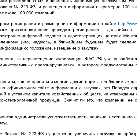
тиям регистрироваться и размещать информацию по закупкам. На 
 Закона №
223-ФЗ
, и размещена информация о примерно 100 заку
ет около 100 000 компаний.
 сроки регистрации и размещения информации на сайте
http://ww
изнь» призвать компании проходить регистрацию — дальнейшего п
лектронно-цифровой
подписи в удостоверяющих центрах Минком
вленному (что, надеюсь, в ближайшем будущем будет сделано
информацию: положение, извещение о закупках.
ственность за неразмещение информации. ФАС РФ уже разработа
министративных правонарушениях», в котором предусмотрены 
риняты, как не приняты и многие другие нормы, необходимые дл
на официальном сайте информации о закупках, это Порядок опр
ий в уставном капитале хозяйственных обществ, не утверждены кр
сокотехнологичной продукции. Значит ли это, что компании, не 
ментов административную ответственность, конечно, нести никто не
яты.
вие Закона №
223-ФЗ
существенно увеличить нагрузку на арби