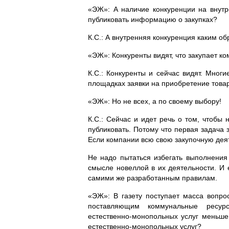
«ЭЖ»: А наличие конкуренции на внутр
публиковать информацию о закупках?
К.С.: А внутренняя конкуренция каким об
«ЭЖ»: Конкуренты видят, что закупает к
К.С.: Конкуренты и сейчас видят. Мно
площадках заявки на приобретение това
«ЭЖ»: Но не всех, а по своему выбору!
К.С.: Сейчас и идет речь о том, чтобы 
публиковать. Потому что первая задача
Если компании всю свою закупочную деяте
Не надо пытаться избегать выполнения
смысле новеллой в их деятельности. И 
самими же разработанным правилам.
«ЭЖ»: В газету поступает масса вопр
поставляющим коммунальные ресур
естественно-монопольных
услуг меньше
естественно-монопольных
услуг?