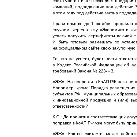
сайта уже с 1 июля позволяет предприя
компаний, подпадающих под действие
в этом году под действие закона подпада
Правительство до 1 октября продлило
случаем, через газету «Экономика и ж
успеть получить сертификаты ключей
э
И быть готовым размещать по устано
на официальном сайте свою закупочную 
Те, кто не успеет, будет нести ответ
в Кодекс Российской Федерации об ад
требований Закона №
223-ФЗ
.
«ЭЖ»: Но поправки в КоАП РФ пока не п
Например, кроме Порядка размещения 
субъектов РФ, муниципальных образован
к инновационной продукции и (или) вы
ответственности?
К.С.: До принятия соответствующих доку
поправки в КоАП РФ уже могут быть прин
«ЭЖ»: Как вы считаете, может дейст