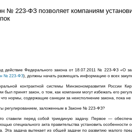
он № 223-ФЗ позволяет компаниям установ
упок
од действие Федерального закона от
18.07.2011
№
223-ФЗ
«О зак
он №
223-ФЗ
), должны начать размещать информацию о всех закуп
еральной контрактной системы Минэкономразвития России Кир
ми был принят закон, о том, как компании могут избежать его регу
, что нормы, содержащие санкции за неисполнение закона, пока не
ты регулированием, заложенным в Законе № 223‑ФЗ?
 то ставили перед собой триединую задачу. Первое — обеспечи
мощью специального акта правительства установить особенности 
а. Эта задача вытекает из общей задачи по развитию малого пред