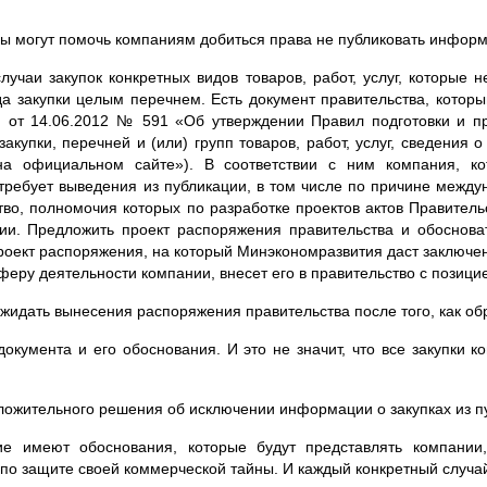
ы могут помочь компаниям добиться права не публиковать информ
случаи закупок конкретных видов товаров, работ, услуг, которы
да закупки целым перечнем. Есть документ правительства, котор
Ф от
14.06.2012
№ 591 «Об утверждении Правил подготовки и при
купки, перечней и (или) групп товаров, работ, услуг, сведения 
а официальном сайте»). В соответствии с ним компания, ко
 требует выведения из публикации, в том числе по причине межд
во, полномочия которых по разработке проектов актов Правител
ии. Предложить проект распоряжения правительства и обоснова
роект распоряжения, на который Мин­экономразвития даст заключ
еру деятельности компании, внесет его в правительство с позиц
жидать вынесения распоряжения правительства после того, как о
 документа и его обоснования. И это не значит, что все закупки 
ложительного решения об исключении информации о закупках из п
ие имеют обоснования, которые будут представлять компани
 по защите своей коммерческой тайны. И каждый конкретный случа