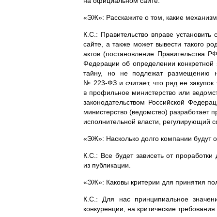
на официальном сайте.
«ЭЖ»: Расскажите о том, какие механизм
К.С.: Правительство вправе установить 
сайте, а также может вывести такого ро
актов (постановление Правительства Р
Федерации об определении конкретной за
тайну, но не подлежат размещению н
№ 223‑ФЗ и считает, что ряд ее закупок
в профильное министерство или ведомст
законодательством Российской Федерац
министерство (ведомство) разработает п
исполнительной власти, регулирующий сф
«ЭЖ»: Насколько долго компании будут о
К.С.: Все будет зависеть от проработки
из публикации.
«ЭЖ»: Каковы критерии для принятия по
К.С.: Для нас принципиальное значен
конкуренции, на критические требования