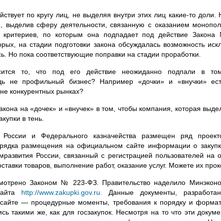
йствует по кругу лиц, не выделяя внутри этих лиц
какие-то
доли. Н
я, выделив сферу деятельности, связанную с оказанием монопол
я критериев, по которым она подпадает под действие Зако
орых
, на стадии подготовки закона обсуждалась возможность иск
сь. Но пока соответствующие поправки на стадии проработки.
ится то, что под его действие неожиданно подпали в то
дь не профильный бизнес? Например «дочки» и «внучки»
ес
не конкурентных рынках?
закона на «дочек» и «внучек» в том, чтобы компания, которая выд
купки в тень.
России и Федерального казначейства размещен ряд проекто
рядка размещения на официальном сайте информации о закупке»
мразвития России, связанный с регистрацией пользователей н
тавки товаров, выполнение работ, оказание услуг. Можете их про
усмотрено Законом №
223-ФЗ
. Правительство наделило Минэкон
сайта
http://www.zakupki.gov.ru.
Данные документы, разработан
а сайте — процедурные моменты, требования к порядку и форма
сь такими же, как для госзакупок. Несмотря на то что эти докум