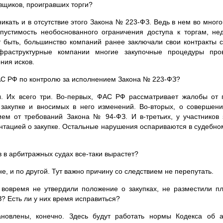
авщиков, проигравших торги?
никать и в отсутствие этого Закона №
223-ФЗ
. Ведь в нем во мног
пустимость необоснованного ограничения доступа к торгам, не
ет быть, большинство компаний ранее заключали свои контракты 
фраструктурные компании многие закупочные процедуры пров
ния исков.
С РФ по контролю за исполнением Закона №
223-ФЗ
?
. Их всего три.
Во-первых
, ФАС РФ рассматривает жалобы от 
закупке и вносимых в него изменений.
Во-вторых
, о совершени
нием от требований Закона №
94-ФЗ
. И
в-третьих
, у участников
ентацией о закупке. Остальные нарушения оспариваются в судебно
в в арбитражных судах
все-таки
вырастет?
не, и по другой. Тут важно причину со следствием не перепутать.
вовремя не утвердили положение о закупках, не разместили пл
З
? Есть ли у них время исправиться?
ановлены, конечно. Здесь будут работать нормы Кодекса об 