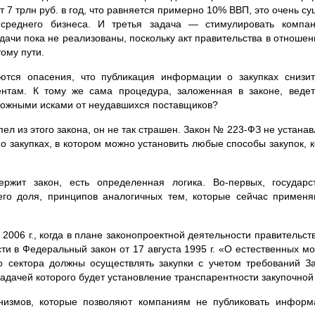
7 трлн руб. в год, что равняется примерно 10% ВВП, это очень 
 среднего бизнеса. И третья задача — стимулировать компа
ачи пока не реализованы, поскольку акт правительства в отношени
ому пути.
тся опасения, что публикация информации о закупках снизит 
рентам. К тому же сама процедура, заложенная в законе, веде
можными исками от неудавшихся поставщиков?
пел из этого закона, он не так страшен. Закон №
223-ФЗ
не устанав
о закупках, в котором можно установить любые способы закупок, 
ержит закон, есть определенная логика.
Во-первых
, государ
его доля, принципов аналогичных тем, которые сейчас применяю
в 2006 г., когда в плане законопроектной деятельности правитель
ти в Федеральный закон от 17 августа 1995 г. «О естественных м
о
сектора должны осуществлять закупки с учетом требований
задачей которого будет установление транспарентности закупочной
низмов, которые позволяют компаниям не публиковать информ