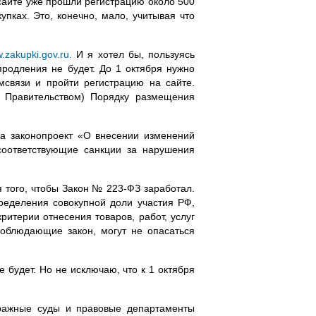
сайте уже прошли регистрацию около 500
пках. Это, конечно, мало, учитывая что
w.zakupki.gov.ru.
И я хотел бы, пользуясь
родления не будет. До 1 октября нужно
связи и пройти регистрацию на сайте.
 Правительством) Порядку размещения
ла законопроект «О внесении изменений
соответствующие санкции за нарушения
я того, чтобы Закон №
223-ФЗ
заработал.
еделения совокупной доли участия РФ,
итерии отнесения товаров, работ, услуг
соблюдающие закон, могут не опасаться
 будет. Но не исключаю, что к 1 октября
тражные суды и правовые департаменты