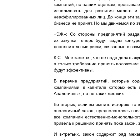
компаний, по нашим оценкам, превышают 
использовать для развития малого и
неаффилированных лиц. До конца эти зад
бизнеса не принят. Но мы движемся по эт
«ЭЖ»: Со стороны предприятий раздаю
их закупки теперь будут видны конку
дополнительные риски, связанные с воз
К.С.: Мне кажется, что не надо делать жу
а только требование принять положение 
будут эффективны.
В перечне предприятий, которые сод
компаниями, в капитале которых есть 
Аналогичных, но не таких жестких.
Во-вторых
, если вспомнить историю, то 
аналогичный закон, предполагалось внес
все компании
естественно-монопольног
привела к решению принять пока закон, 
И
в-третьих
, закон содержит ряд меха