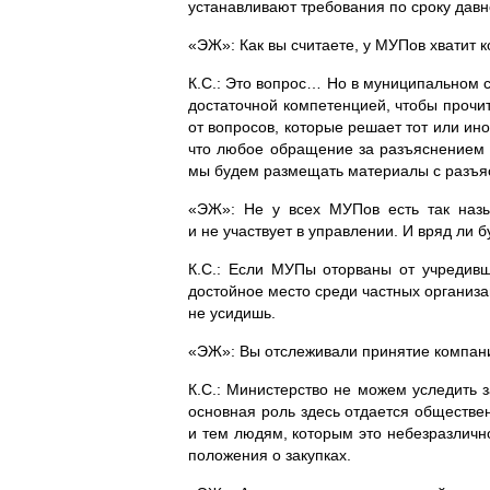
устанавливают требования по сроку давн
«ЭЖ»: Как вы считаете, у МУПов хватит 
К.С.: Это вопрос… Но в муниципальном с
достаточной компетенцией, чтобы прочит
от вопросов, которые решает тот или ин
что любое обращение за разъяснением п
мы будем размещать материалы с разъяс
«ЭЖ»: Не у всех МУПов есть так назы
и не участвует в управлении. И вряд ли 
К.С.: Если МУПы оторваны от учредивш
достойное место среди частных организа
не усидишь.
«ЭЖ»: Вы отслеживали принятие компани
К.С.: Министерство не можем уследить 
основная роль здесь отдается обществ
и тем людям, которым это небезразлично
положения о закупках.