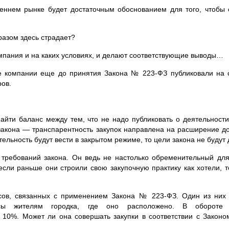
еннем рынке будет достаточным обоснованием для того, чтобы
разом здесь страдает?
омпания и на каких условиях, и делают соответствующие выводы…
гие компании еще до принятия Закона №
223-ФЗ
публиковали на с
ров.
найти баланс между тем, что не надо публиковать о деятельност
 закона — транспарентность закупок направлена на расширение до
льность будут вести в закрытом режиме, то цели закона не будут 
 требований закона. Он ведь не настолько обременительный для
если раньше они строили свою закупочную практику как хотели,
осов, связанных с применением Закона №
223-ФЗ
. Один из них
сы жителям городка, где оно расположено. В обороте
 10%. Может ли она совершать закупки в соответствии с Зако