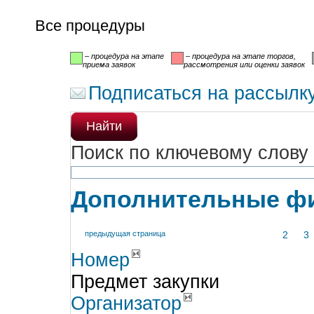
Все процедуры
– процедура на этапе
– процедура на этапе торгов,
приема заявок
рассмотрения или оценки заявок
Подписаться на рассылк
Найти
Поиск по ключевому слову
Дополнительные ф
предыдущая страница
2
3
Номер
Предмет закупки
Организатор