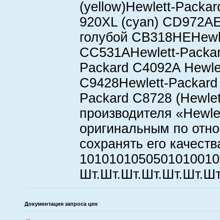
(yellow)Hewlett-Pack
920XL (cyan) CD972AE
голубой CB318HEHewle
CC531AHewlett-Packar
Packard C4092A Hewle
C9428Hewlett-Packard
Packard C8728 (Hewle
производителя «Hewle
оригинальным по отно
сохранять его качест
1010101050501010010
Шт.Шт.Шт.Шт.Шт.Шт.Шт
Документация запроса цен