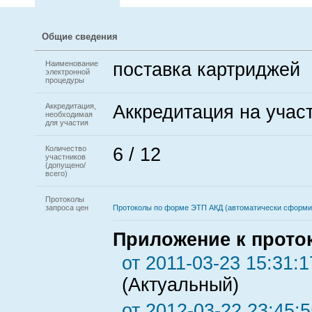
Общие сведения
Наименование
поставка картриджей
электронной
процедуры
Аккредитация,
Аккредитация на учас
необходимая
для участия
Количество
6 / 12
участников
(допущено/
всего)
Протоколы
запроса цен
Протоколы по форме ЭТП АКД (автоматически сформ
Приложение к прото
от 2011-03-23 15:31:1
(Актуальный)
от 2012-03-22 23:45:5