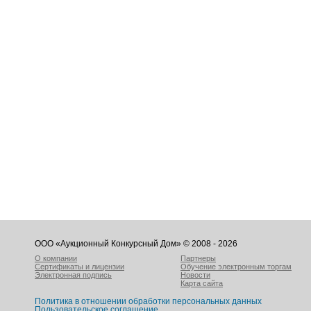
ООО «Аукционный Конкурсный Дом» © 2008 - 2026
О компании
Партнеры
Сертификаты и лицензии
Обучение электронным торгам
Электронная подпись
Новости
Карта сайта
Политика в отношении обработки персональных данных
Пользовательское соглашение