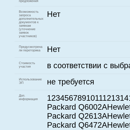
предложения
Возможность
Нет
запроса
дополнительных
документов к
заявкам
(уточнение
заявок
участников)
Предусмотрена
Нет
ли переторжка
Стоимость
в соответствии с выб
участия
Использование
не требуется
ЭП
Доп.
1234567891011121314
информация
Packard Q6002AHewlet
Packard Q2613AHewlet
Packard Q6472AHewlet