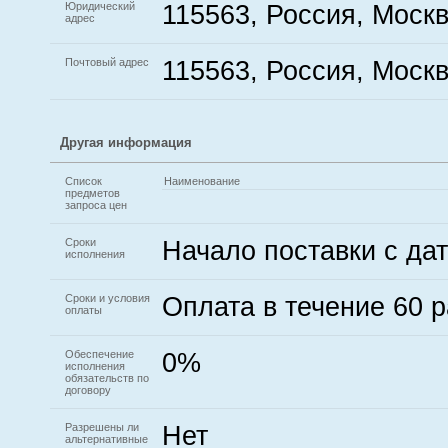
Юридический
115563, Россия, Москв
адрес
Почтовый адрес
115563, Россия, Москв
Другая информация
Список
Наименование
предметов
запроса цен
Сроки
Начало поставки с да
исполнения
Сроки и условия
Оплата в течение 60 
оплаты
Обеспечение
0%
исполнения
обязательств по
договору
Разрешены ли
Нет
альтернативные