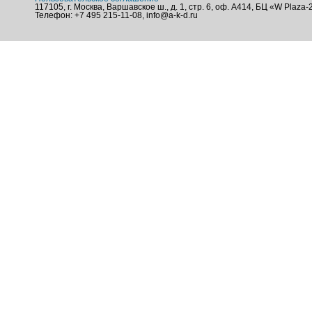
117105, г. Москва, Варшавское ш., д. 1, стр. 6, оф. А414, БЦ «W Plaza-
Телефон: +7 495 215-11-08, info@a-k-d.ru