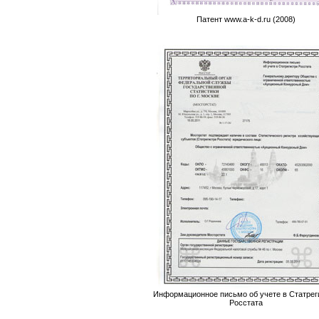
Патент www.a-k-d.ru (2008)
Информационное письмо об учете в Статрег
Росстата