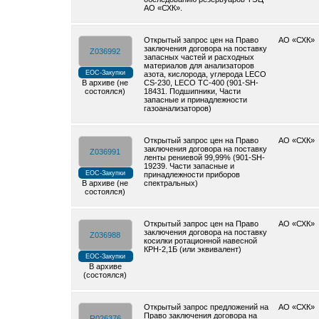
АО «СХК».
Открытый запрос цен на Право
АО «СХК»
заключения договора на поставку
Z036992
запасных частей и расходных
материалов для анализаторов
ЕОС-Закупки
азота, кислорода, углерода LECO
В архиве (не
CS-230, LECO TC-400 (901-SH-
состоялся)
18431. Подшипники, Части
запасные и принадлежности
газоанализаторов)
Открытый запрос цен на Право
АО «СХК»
заключения договора на поставку
Z036991
ленты рениевой 99,99% (901-SH-
19239. Части запасные и
ЕОС-Закупки
принадлежности приборов
В архиве (не
спектральных)
состоялся)
Открытый запрос цен на Право
АО «СХК»
заключения договора на поставку
Z036988
косилки ротационной навесной
КРН-2,1Б (или эквивалент)
ЕОС-Закупки
В архиве
(состоялся)
Открытый запрос предложений на
АО «СХК»
Право заключения договора на
R026376