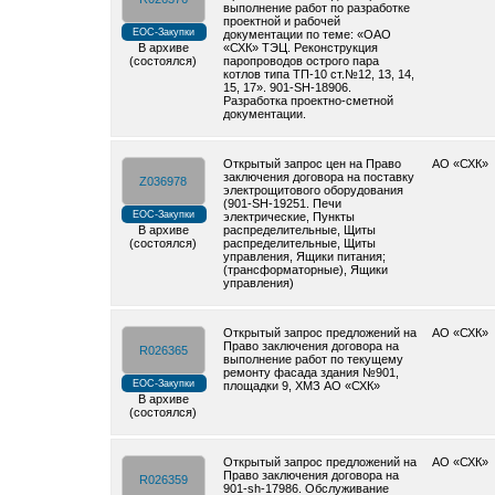
выполнение работ по разработке
проектной и рабочей
ЕОС-Закупки
документации по теме: «ОАО
В архиве
«СХК» ТЭЦ. Реконструкция
(состоялся)
паропроводов острого пара
котлов типа ТП-10 ст.№12, 13, 14,
15, 17». 901-SH-18906.
Разработка проектно-сметной
документации.
Открытый запрос цен на Право
АО «СХК»
заключения договора на поставку
Z036978
электрощитового оборудования
(901-SH-19251. Печи
ЕОС-Закупки
электрические, Пункты
В архиве
распределительные, Щиты
(состоялся)
распределительные, Щиты
управления, Ящики питания;
(трансформаторные), Ящики
управления)
Открытый запрос предложений на
АО «СХК»
Право заключения договора на
R026365
выполнение работ по текущему
ремонту фасада здания №901,
ЕОС-Закупки
площадки 9, ХМЗ АО «СХК»
В архиве
(состоялся)
Открытый запрос предложений на
АО «СХК»
Право заключения договора на
R026359
901-sh-17986. Обслуживание