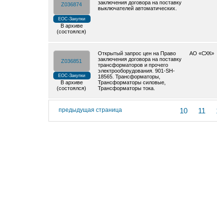
заключения договора на поставку
Z036874
выключателей автоматических.
ЕОС-Закупки
В архиве
(состоялся)
Открытый запрос цен на Право
АО «СХК»
заключения договора на поставку
Z036851
трансформаторов и прочего
электрооборудования. 901-SH-
ЕОС-Закупки
18565. Трансформаторы,
В архиве
Трансформаторы силовые,
(состоялся)
Трансформаторы тока.
предыдущая страница
10
11