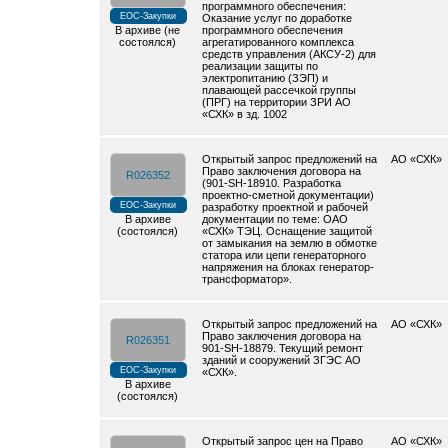
программного обеспечения:
ЕОС-Закупки
Оказание услуг по доработке
В архиве (не
программного обеспечения
состоялся)
агрегатированного комплекса
средств управления (АКСУ-2) для
реализации защиты по
электропитанию (ЗЭП) и
плавающей рассечкой группы
(ПРГ) на территории ЗРИ АО
«СХК» в зд. 1002
Открытый запрос предложений на
АО «СХК»
Право заключения договора на
R026352
(901-SH-18910. Разработка
проектно-сметной документации)
ЕОС-Закупки
разработку проектной и рабочей
В архиве
документации по теме: ОАО
(состоялся)
«СХК» ТЭЦ. Оснащение защитой
от замыкания на землю в обмотке
статора или цепи генераторного
напряжения на блоках генератор-
трансформатор».
Открытый запрос предложений на
АО «СХК»
Право заключения договора на
R026351
901-SH-18879. Текущий ремонт
зданий и сооружений ЗГЭС АО
ЕОС-Закупки
«СХК».
В архиве
(состоялся)
Открытый запрос цен на Право
АО «СХК»