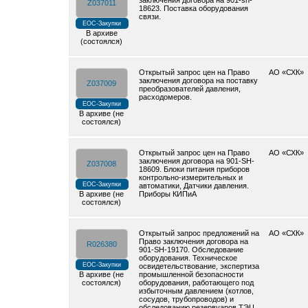
заключения договора на 901-sh-
Z037011
18623. Поставка оборудования
связи.
ЕОС-Закупки
В архиве
(состоялся)
Открытый запрос цен на Право
АО «СХК»
заключения договора на поставку
Z037009
преобразователей давления,
расходомеров.
ЕОС-Закупки
В архиве (не
состоялся)
Открытый запрос цен на Право
АО «СХК»
заключения договора на 901-SH-
Z037008
18609. Блоки питания приборов
контрольно-измерительных и
ЕОС-Закупки
автоматики, Датчики давления.
В архиве (не
Приборы КИПиА
состоялся)
Открытый запрос предложений на
АО «СХК»
Право заключения договора на
R026380
901-SH-19170. Обследование
оборудования. Техническое
ЕОС-Закупки
освидетельствование, экспертиза
В архиве (не
промышленной безопасности
состоялся)
оборудования, работающего под
избыточным давлением (котлов,
сосудов, трубопроводов) и
обследованию резервуаров ТЭЦ