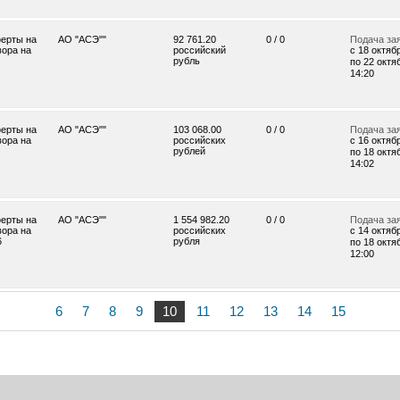
ерты на
АО "АСЭ""
92 761.20
0 / 0
Подача за
вора на
российский
c 18 октябр
рубль
по 22 октяб
14:20
ерты на
АО "АСЭ""
103 068.00
0 / 0
Подача за
вора на
российских
c 16 октябр
рублей
по 18 октяб
14:02
ерты на
АО "АСЭ""
1 554 982.20
0 / 0
Подача за
вора на
российских
c 14 октябр
6
рубля
по 18 октяб
12:00
6
7
8
9
10
11
12
13
14
15