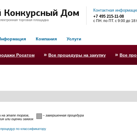
Контактная информаци
+7 495 215-11-08
лектронная торговая площадка
с ПН. по ПТ. с 9:00 до 18
Информация
Компания
Услуги
»
»
родажи Росатом
Все процедуры на закупку
Все пр
 на этапе торгов,
– завершенная процедура
я или оценки заявок
 процедур по классификатору