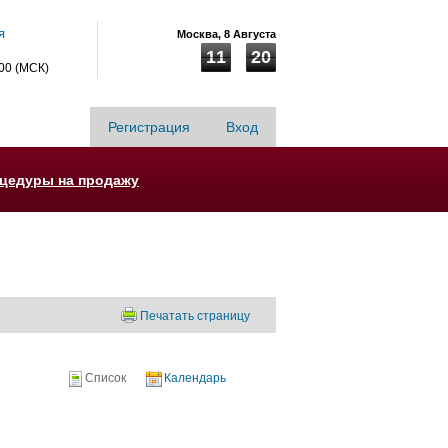
я
Москва,
8 Августа
11
20
:00 (МСК)
Регистрация
Вход
оцедуры на продажу
Печатать страницу
Список
Календарь