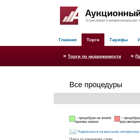
Отраслевая и межрегиональная э
Главная
Торги
Тарифы
»
»
Торги по недвижимости
П
Все процедуры
– процедура на этапе
– процедура
приема заявок
рассмотрени
Подписаться на рассылку интересных
Поиск по ключевому слову