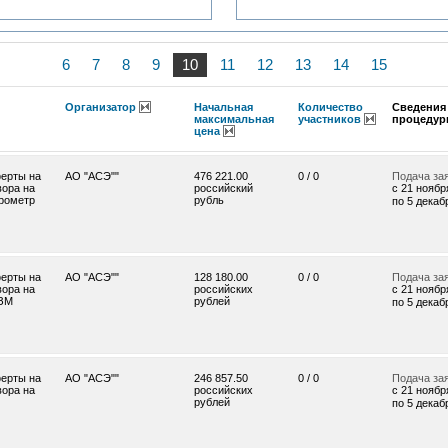
6
7
8
9
10
11
12
13
14
15
Организатор
Начальная
Количество
Сведения 
максимальная
участников
процедур
цена
ерты на
АО "АСЭ""
476 221.00
0 / 0
Подача за
вора на
российский
c 21 ноября
рометр
рубль
по 5 декабр
ерты на
АО "АСЭ""
128 180.00
0 / 0
Подача за
вора на
российских
c 21 ноября
ЗМ
рублей
по 5 декабр
ерты на
АО "АСЭ""
246 857.50
0 / 0
Подача за
вора на
российских
c 21 ноября
рублей
по 5 декабр