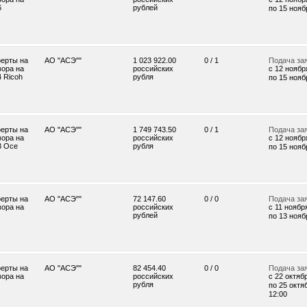
6
рублей
по 15 ноябр
ерты на
АО "АСЭ""
1 023 922.00
0 / 1
Подача за
вора на
российских
c 12 ноября
 Ricoh
рубля
по 15 ноябр
ерты на
АО "АСЭ""
1 749 743.50
0 / 1
Подача за
вора на
российских
c 12 ноября
3 Oce
рубля
по 15 ноябр
ерты на
АО "АСЭ""
72 147.60
0 / 0
Подача за
вора на
российских
c 11 ноября
рублей
по 13 ноябр
ерты на
АО "АСЭ""
82 454.40
0 / 0
Подача за
вора на
российских
c 22 октябр
рубля
по 25 октяб
12:00