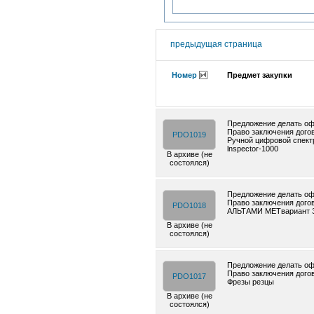
предыдущая страница
Номер
Предмет закупки
Предложение делать оф
Право заключения дого
PDO1019
Ручной цифровой спект
lnspector-1000
В архиве (не
состоялся)
Предложение делать оф
Право заключения дого
PDO1018
АЛЬТАМИ МЕТвариант 
В архиве (не
состоялся)
Предложение делать оф
Право заключения дого
PDO1017
Фрезы резцы
В архиве (не
состоялся)