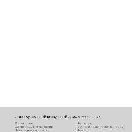
ООО «Аукционный Конкурсный Дом» © 2008 - 2026
О компании
Партнеры
Сертификаты и лицензии
Обучение электронным торгам
Электронная подпись
Новости