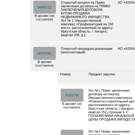
Открытый аукцион на Право
АО «АЭХК
заключения договора на ПРАВО
AA00121
ЗАКЛЮЧЕНИЯ ДОГОВОРА
КУПЛИ-ПРОДАЖИ
В архиве (не
НЕДВИЖИМОГО ИМУЩЕСТВА:
состоялся)
Лот № 1: Имущественный
комплекс «Профилакторий на 150
мест», расположенный по адресу:
Иркутская область, г. Ангарск,
квартал 208, д.1.
Открытый процедура реализации
АО «АЭХК
(многолотовый)
M020298
В архиве
(состоялся)
Номер
Предмет закупки
Лот №1 Право заключения
договора на покупку
AS01754
Имущественного комплекса
«Ремонтно-строительный цех
В архиве (не
расположенного по адресу:
состоялся)
Иркутская область, г.Ангарск,
квартал 252,строение 4. С
ПОНИЖЕНИЕМ НАЧАЛЬНОЙ
ЦЕНЫ ПРОДАЖИ ИМУЩЕСТ
Лот №2 Право заключения