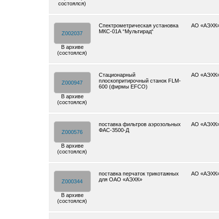
состоялся)
Спектрометрическая установка
АО «АЭХК
МКС-01А “Мультирад“
Z002037
В архиве
(состоялся)
Cтационарный
АО «АЭХК
плоскопритирочный станок FLM-
Z000947
600 (фирмы EFCO)
В архиве
(состоялся)
поставка фильтров аэрозольных
АО «АЭХК
ФАС-3500-Д
Z000576
В архиве
(состоялся)
поставка перчаток трикотажных
АО «АЭХК
для ОАО «АЭХК»
Z000344
В архиве
(состоялся)