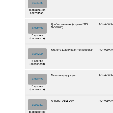
Z015145
В архиве (не
состоялся)
Дробь стальная (строка ГПЗ
АО «АЭХК
№36/266)
Z004700
В архиве
(состоялся)
Кислота щавелевая техническая
АО «АЭХК
Z004200
В архиве
(состоялся)
Металлопродукция
АО «АЭХК
Z002759
В архиве
(состоялся)
Аппарат АИД-70М
АО «АЭХК
Z002351
В архиве (не