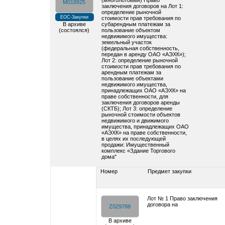
(многолотовый) Право
M019925
заключения договоров на Лот 1:
определение рыночной
ЕОС-Закупки
стоимости прав требования по
В архиве
субарендным платежам за
(состоялся)
пользование объектом
недвижимого имущества:
земельный участок
(федеральная собственность,
передан в аренду ОАО «АЭХК»);
Лот 2: определение рыночной
стоимости прав требования по
арендным платежам за
пользование объектами
недвижимого имущества,
принадлежащих ОАО «АЭХК» на
праве собственности, для
заключения договоров аренды
(СКТБ); Лот 3: определение
рыночной стоимости объектов
недвижимого и движимого
имущества, принадлежащих ОАО
«АЭХК» на праве собственности,
в целях их последующей
продажи: Имущественный
комплекс «Здание Торгового
дома"
Номер
Предмет закупки
Лот № 1 Право заключения
договора на
Z029788
В архиве