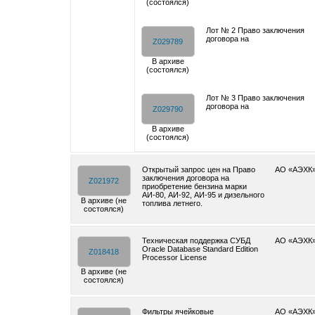
(состоялся)
Лот № 2 Право заключения
договора на
Z029789
В архиве
(состоялся)
Лот № 3 Право заключения
договора на
Z029790
В архиве
(состоялся)
Открытый запрос цен на Право
АО «АЭХК
заключения договора на
Z021972
приобретение бензина марки
АИ-80, АИ-92, АИ-95 и дизельного
В архиве (не
топлива летнего.
состоялся)
Техническая поддержка СУБД
АО «АЭХК
Oracle Database Standard Edition
Z018418
Processor License
В архиве (не
состоялся)
Фильтры ячейковые
АО «АЭХК