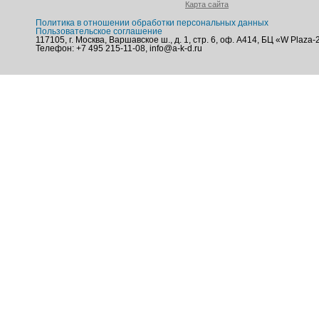
Карта сайта
Политика в отношении обработки персональных данных
Пользовательское соглашение
117105, г. Москва, Варшавское ш., д. 1, стр. 6, оф. А414, БЦ «W Plaza-
Телефон: +7 495 215-11-08, info@a-k-d.ru