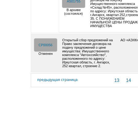
договора на покупку
AS01755
Имущественного комплекса
«Склад №45», расположенног
В архиве
по адресу: Иркутская область
(состоялся)
г.Ангарск, квартал 252,строен
35. С ПОНИЖЕНИЕМ
НАЧАЛЬНОЙ ЦЕНЫ ПРОДАЖ
ИМУЩЕСТВА
Открытый сбор предложений на
АО «АЭХК
Право заключения договора на
CP00056
подачу предложений о цене
имущества: Имущественного
Отменен
комплекса "Автохозяйство",
расположенного по адресу:
Иркутская область, г. Ангарск,
252 квартал, строение 2.
предыдущая страница
13
14