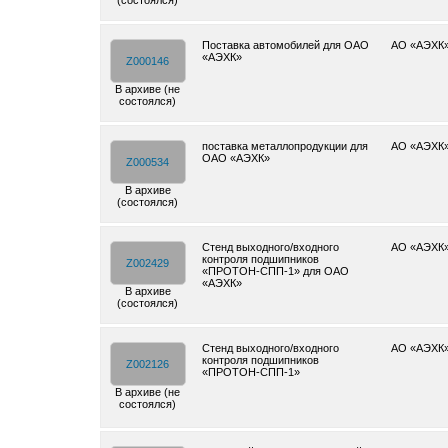
(состоялся)
Поставка автомобилей для ОАО
АО «АЭХК
«АЭХК»
Z000146
В архиве (не
состоялся)
поставка металлопродукции для
АО «АЭХК
ОАО «АЭХК»
Z000534
В архиве
(состоялся)
Стенд выходного/входного
АО «АЭХК
контроля подшипников
Z002429
«ПРОТОН-СПП-1» для ОАО
«АЭХК»
В архиве
(состоялся)
Стенд выходного/входного
АО «АЭХК
контроля подшипников
Z002126
«ПРОТОН-СПП-1»
В архиве (не
состоялся)