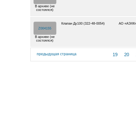
В архиве (не
состоялся)
Клапан Ду100 (322-48-0054)
АО «АЭХК
Z004155
В архиве (не
состоялся)
предыдущая страница
19
20