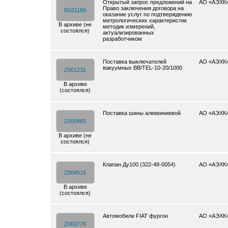
Открытый запрос предложений на
АО «АЭХК
Право заключения договора на
R021189
оказание услуг по подтверждению
метрологических характеристик
В архиве (не
методик измерений,
состоялся)
актуализированных
разработчиком
Поставка выключателей
АО «АЭХК
вакуумных BB/TEL-10-20/1000
Z001231
В архиве
(состоялся)
Поставка шины алюминиевой
АО «АЭХК
Z000465
В архиве (не
состоялся)
Клапан Ду100 (322-48-0054)
АО «АЭХК
Z004516
В архиве
(состоялся)
Автомобили FIAT фургон
АО «АЭХК
Z000776