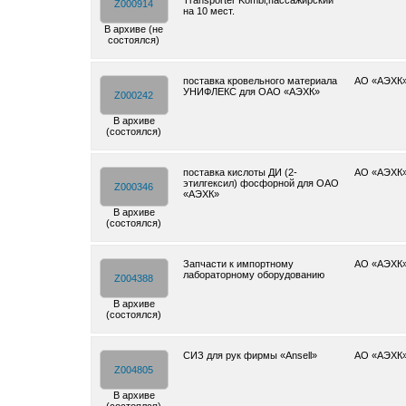
Transporter Kombi,пассажирский
Z000914
на 10 мест.
В архиве (не
состоялся)
поставка кровельного материала
АО «АЭХК
УНИФЛЕКС для ОАО «АЭХК»
Z000242
В архиве
(состоялся)
поставка кислоты ДИ (2-
АО «АЭХК
этилгексил) фосфорной для ОАО
Z000346
«АЭХК»
В архиве
(состоялся)
Запчасти к импортному
АО «АЭХК
лабораторному оборудованию
Z004388
В архиве
(состоялся)
СИЗ для рук фирмы «Ansell»
АО «АЭХК
Z004805
В архиве