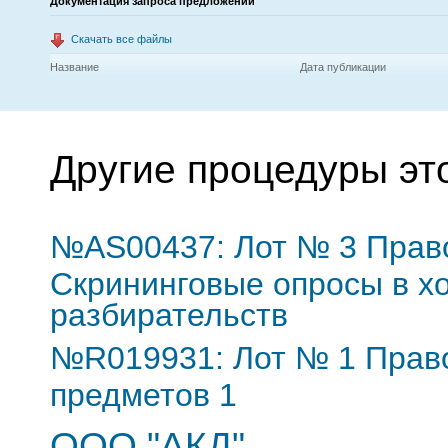
Документация запроса предложений
Скачать все файлы
Название
Дата публикации
Другие процедуры эт
№AS00437: Лот № 3 Право
Скрининговые опросы в х
разбирательств
№R019931: Лот № 1 Право
предметов 1
ООО "АКД"