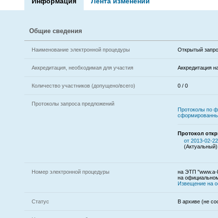
Информация
Лента изменений
Общие сведения
Наименование электронной процедуры
Открытый запро
Аккредитация, необходимая для участия
Аккредитация н
Количество участников (допущено/всего)
0 / 0
Протоколы запроса предложений
Протоколы по ф
сформированны
Протокол откр
от 2013-02-22
(Актуальный)
Номер электронной процедуры
на ЭТП "www.a-k
на официальном
Извещение на 
Статус
В архиве (не со