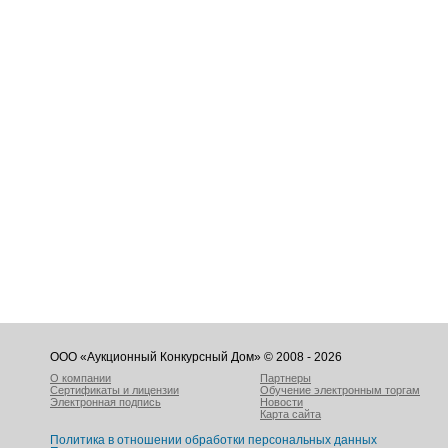
ООО «Аукционный Конкурсный Дом» © 2008 - 2026
О компании
Партнеры
Сертификаты и лицензии
Обучение электронным торгам
Электронная подпись
Новости
Карта сайта
Политика в отношении обработки персональных данных