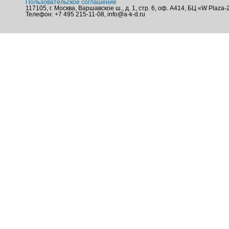
Пользовательское соглашение
117105, г. Москва, Варшавское ш., д. 1, стр. 6, оф. А414, БЦ «W Plaza-
Телефон: +7 495 215-11-08, info@a-k-d.ru