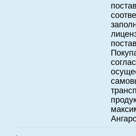
постав
соотве
заполн
лицен
поста
Покуп
соглас
осуще
самов
транс
проду
максим
Ангарс