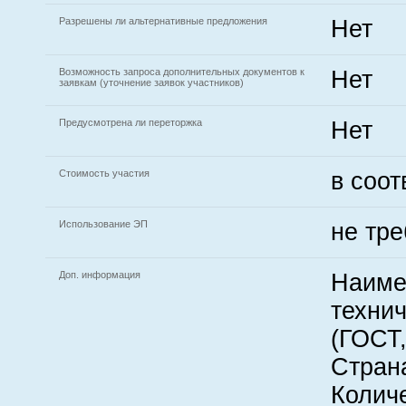
Разрешены ли альтернативные предложения
Нет
Возможность запроса дополнительных документов к
Нет
заявкам (уточнение заявок участников)
Предусмотрена ли переторжка
Нет
Стоимость участия
в соо
Использование ЭП
не тре
Доп. информация
Наиме
технич
(ГОСТ,
Страна
Количе