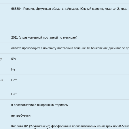
665804, Россия, Иркутская область, г.Ангарск, Южный массив, квартал 2, квар
2011 (с равномерной поставкой по месяцам).
оплата производится по факту поставки в течение 10 банковских дней после 
ру
0%
Нет
 к
Нет
Нет
в соответствии с выбранным тарифом
не требуется
Кислота ДИ (2-этилгексил) фосфорная в полиэтиленовых канистрах по 28-58 кг 