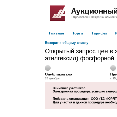
Отраслевая и межрегиональная э
Главная
Торги
Тарифы
Возврат к общему списку
Открытый запрос цен в 
этилгексил) фосфорной
Опубликовано
При
25 декабря
с 25 
Вниманию участников!
Электронная процедура успешно заверш
Победила организация ООО «ТД «ЮРЯТИН
Для участия в данной процедуре необхо