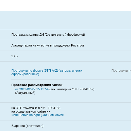
Поставка кислоты ДИ (2-этилгексил) фосфорной
Аккредитация на участие в процедурах Росатом
3 / 5
Протоколы по форме ЭТП АКД (автоматически
Протоколы п
сформированные)
Протокол рассмотрения заявок
от 2011-02-22 15:43:54
(тех. номер на ЭТП Z004135-)
(Актуальный)
на ЭТП "www.a-k-d.ru" - Z004135
на официальном сайте - -
Извещение на официальном сайте
В архиве (состоялся)