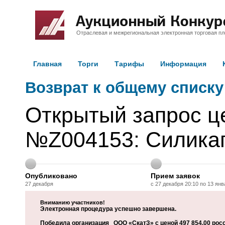
Отраслевая и межрегиональная электронная торговая п
Главная
Торги
Тарифы
Информация
Возврат к общему списку
Открытый запрос ц
№Z004153: Силикаг
Опубликовано
Прием заявок
27 декабря
с 27 декабря 20:10 по 13 янв
Вниманию участников!
Электронная процедура успешно завершена.
Победила организация ООО «СкатЗ» с ценой 497 854.00 рос