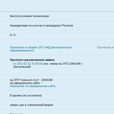
Кислота соляная техническая
Аккредитация на участие в процедурах Росатом
0 / 0
Протоколы по форме ЭТП АКД (автоматически
Протоколы п
сформированные)
Протокол рассмотрения заявок
от 2011-02-22 15:43:56
(тех. номер на ЭТП Z004198-)
(Актуальный)
на ЭТП "www.a-k-d.ru" - Z004198
на официальном сайте - -
Извещение на официальном сайте
В архиве (не состоялся)
запрос цен в электронной форме