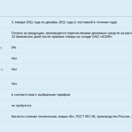
С января 2011 года по декабрь 2011 года (с поставкой в течение года)
Оплата за продукцию, производится перечислением денежных средств на расч
10 банковских дней после приемки товара на складе ОАО «АЭХК».
ру
0%
Нет
 к
Нет
Нет
в соответствии с выбранным тарифом
не требуется
Кислота соляная техническая, марка «Б», ГОСТ 857-95, производство Россия, 1