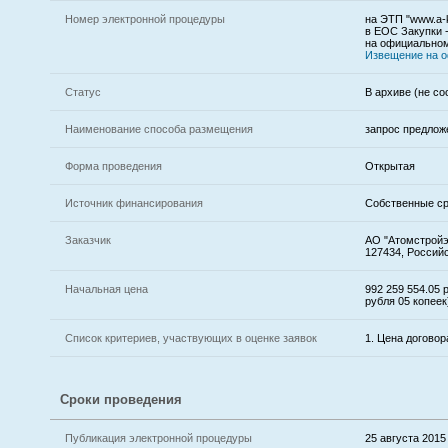
Номер электронной процедуры
на ЭТП "www.a-k
в ЕОС Закупки 
на официальном
Извещение на 
Статус
В архиве (не со
Наименование способа размещения
запрос предлож
Форма проведения
Открытая
Источник финансирования
Собственные с
Заказчик
АО "Атомстройэк
127434, Российс
Начальная цена
992 259 554.05 
рубля 05 копеек
Список критериев, участвующих в оценке заявок
1. Цена договор
Сроки проведения
Публикация электронной процедуры
25 августа 2015 