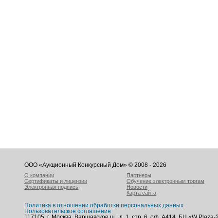
ООО «Аукционный Конкурсный Дом» © 2008 - 2026
О компании
Партнеры
Сертификаты и лицензии
Обучение электронным торгам
Электронная подпись
Новости
Карта сайта
Политика в отношении обработки персональных данных
Пользовательское соглашение
117105, г. Москва, Варшавское ш., д. 1, стр. 6, оф. А414, БЦ «W Plaza-