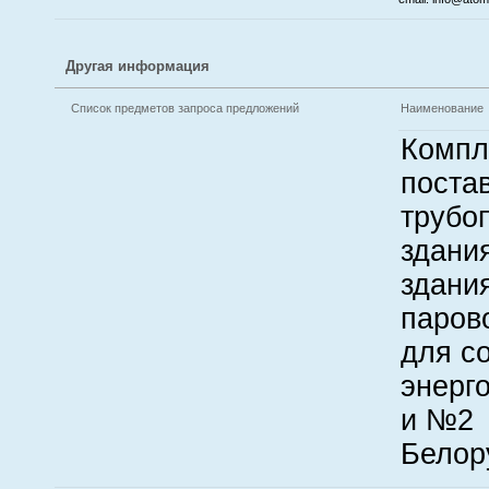
Другая информация
Список предметов запроса предложений
Наименование
Компл
поста
трубо
здани
здани
паров
для с
энерг
и №2
Белор