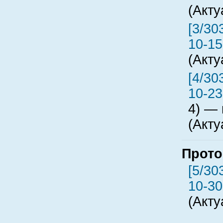
(Акту
[3/30
10-15
(Акту
[4/30
10-23
4) — 
(Акту
Прото
[5/30
10-30
(Акту