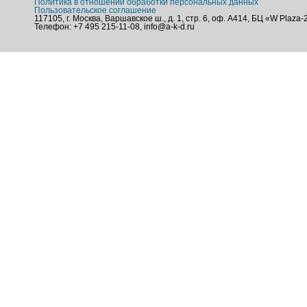
Политика в отношении обработки персональных данных
Пользовательское соглашение
117105, г. Москва, Варшавское ш., д. 1, стр. 6, оф. А414, БЦ «W Plaza-
Телефон: +7 495 215-11-08, info@a-k-d.ru