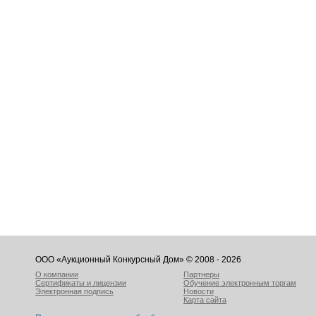
ООО «Аукционный Конкурсный Дом» © 2008 - 2026
О компании
Партнеры
Сертификаты и лицензии
Обучение электронным торгам
Электронная подпись
Новости
Карта сайта