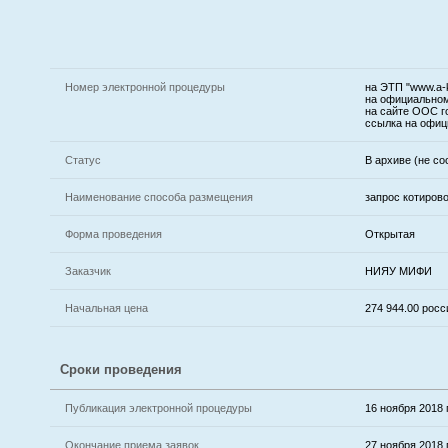
Номер электронной процедуры
на ЭТП "www.a-k
на официальном
на сайте ООС г
ссылка на офиц
Статус
В архиве (не со
Наименование способа размещения
запрос котиров
Форма проведения
Открытая
Заказчик
НИЯУ МИФИ
Начальная цена
274 944.00 рос
Сроки проведения
Публикация электронной процедуры
16 ноября 2018 г
Окончание приема заявок
27 ноября 2018 г