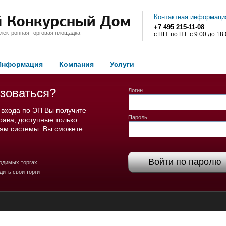
Контактная информаци
+7 495 215-11-08
лектронная торговая площадка
с ПН. по ПТ. с 9:00 до 18
Информация
Компания
Услуги
зоваться?
Логин
 входа по ЭП Вы получите
Пароль
права, доступные только
ям системы. Вы сможете:
Войти по паролю
одимых торгах
дить свои торги