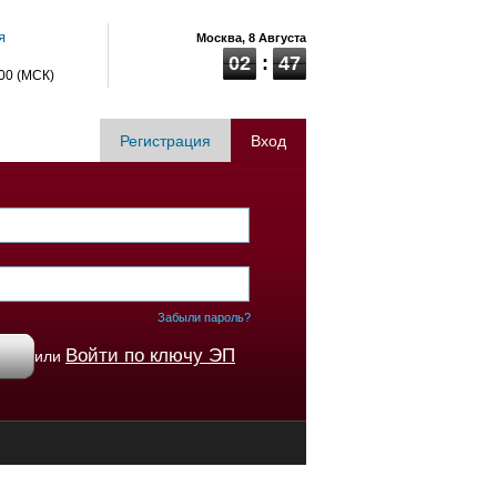
я
Москва,
8 Августа
02
:
47
:00 (МСК)
Регистрация
Вход
Забыли пароль?
Войти по ключу ЭП
или