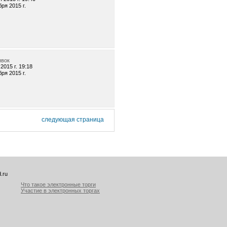
бря 2015 г.
явок
2015 г. 19:18
бря 2015 г.
следующая страница
.ru
Что такое электронные торги
Участие в электронных торгах