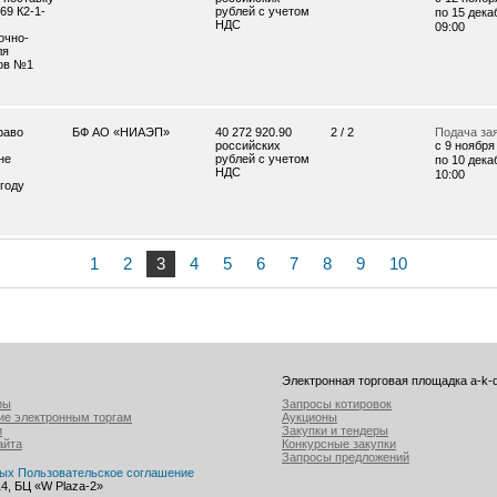
69 К2-1-
рублей с учетом
по 15 дека
НДС
09:00
очно-
ля
ков №1
раво
БФ АО «НИАЭП»
40 272 920.90
2 / 2
Подача за
российских
c 9 ноября 
не
рублей с учетом
по 10 дека
НДС
10:00
году
1
2
3
4
5
6
7
8
9
10
Электронная торговая площадка a-k-d
ры
Запросы котировок
ие электронным торгам
Аукционы
и
Закупки и тендеры
айта
Конкурсные закупки
Запросы предложений
ных
Пользовательское соглашение
414, БЦ «W Plaza-2»