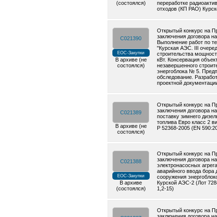
(состоялся)
переработке радиоакти
отходов (КП РАО) Курс
Открытый конкурс на П
заключения договора на
C021390
Выполнение работ по т
"Курская АЭС. III очере
ЕОС-Закупки
строительства мощност
В архиве (не
кВт. Консервация объек
состоялся)
незавершенного строит
энергоблока № 5. Пред
обследование. Разрабо
проектной документаци
Открытый конкурс на П
заключения договора на
C021389
поставку зимнего дизел
топлива Евро класс 2 ви
В архиве (не
Р 52368-2005 (EN 590:20
состоялся)
Открытый конкурс на П
заключения договора на
C021388
электронасосных агрег
аварийного ввода бора 
ЕОС-Закупки
сооружения энергоблок
В архиве
Курской АЭС-2 (Лот 728
(состоялся)
1,2-15)
Открытый конкурс на П
заключения договора на