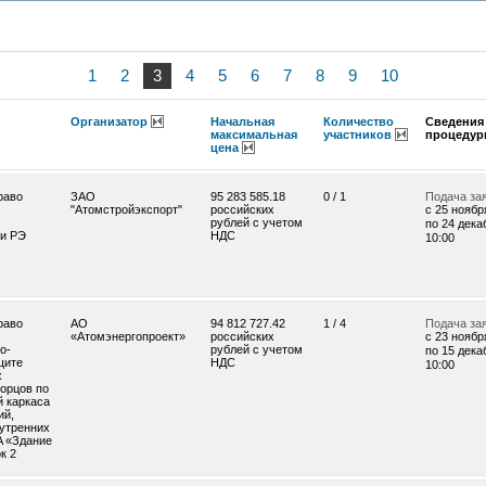
1
2
3
4
5
6
7
8
9
10
Организатор
Начальная
Количество
Сведения 
максимальная
участников
процедур
цена
раво
ЗАО
95 283 585.18
0 / 1
Подача за
"Атомстройэкспорт"
российских
c 25 ноября
рублей с учетом
по 24 дека
 и РЭ
НДС
10:00
раво
АО
94 812 727.42
1 / 4
Подача за
«Атомэнергопроект»
российских
c 23 ноября
о-
рублей с учетом
по 15 дека
щите
НДС
10:00
х
орцов по
й каркаса
ий,
нутренних
A «Здание
к 2