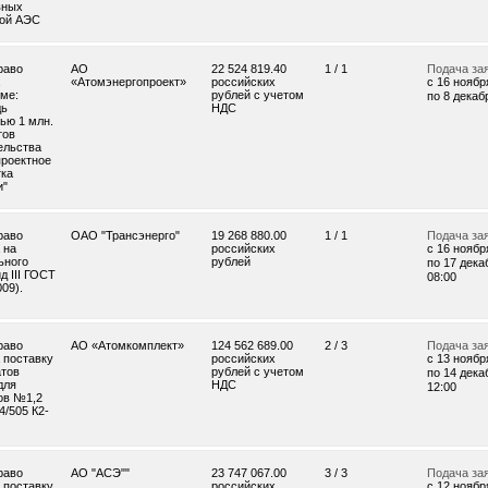
вных
кой АЭС
раво
АО
22 524 819.40
1 / 1
Подача за
«Атомэнергопроект»
российских
c 16 ноября
еме:
рублей с учетом
по 8 декабр
дь
НДС
ью 1 млн.
тов
ельства
проектное
тка
и"
раво
ОАО "Трансэнерго"
19 268 880.00
1 / 1
Подача за
 на
российских
c 16 ноября
ьного
рублей
по 17 дека
д III ГОСТ
08:00
09).
раво
АО «Атомкомплект»
124 562 689.00
2 / 3
Подача за
 поставку
российских
c 13 ноября
атов
рублей с учетом
по 14 дека
для
НДС
12:00
ов №1,2
4/505 К2-
раво
АО "АСЭ""
23 747 067.00
3 / 3
Подача за
 поставку
российских
c 12 ноября