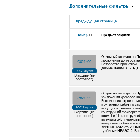
Дополнительные фильтры
предыдущая страница
Номер
Предмет закупки
Открытый конкурс на П
заключения договора на
C021400
Разработка проектной
документации ЗПУПД Г
ЕОС-Закупки
В архиве (не
состоялся)
Открытый конкурс на П
заключения договора на
C021399
Выполнение строительн
монтажных работ по за
ЕОС-Закупки
несущих металлически
В архиве (не
конструкций фахверка т
состоялся)
осям 1 и 11, конструкци
по рядам Б-В, перекрыт
подкрановых балок и в
лестниц. объекта 20UM
турбины» НВАЭС-2. Бло