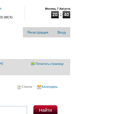
я
Москва,
7 Августа
20
:
40
:00 (МСК)
Регистрация
Вход
к)
Печатать страницу
Список
Календарь
Найти