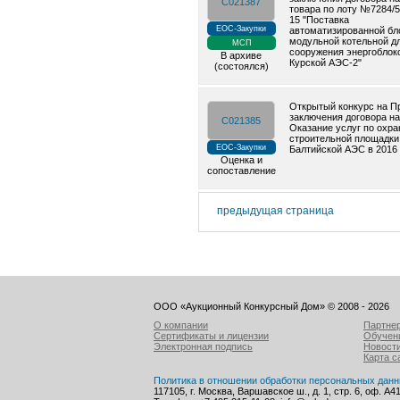
C021387
товара по лоту №7284/5
15 "Поставка
ЕОС-Закупки
автоматизированной бл
модульной котельной д
МСП
сооружения энергобло
В архиве
Курской АЭС-2"
(состоялся)
Открытый конкурс на П
заключения договора на
C021385
Оказание услуг по охра
строительной площадки
ЕОС-Закупки
Балтийской АЭС в 2016 
Оценка и
сопоставление
предыдущая страница
ООО «Аукционный Конкурсный Дом» © 2008 - 2026
О компании
Партне
Сертификаты и лицензии
Обучен
Электронная подпись
Новост
Карта с
Политика в отношении обработки персональных дан
117105, г. Москва, Варшавское ш., д. 1, стр. 6, оф. А