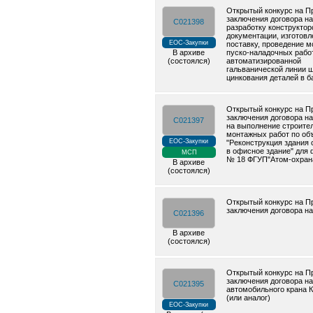
Открытый конкурс на П
заключения договора на
C021398
разработку конструктор
документации, изготовл
ЕОС-Закупки
поставку, проведение м
В архиве
пуско-наладочных рабо
(состоялся)
автоматизированной
гальванической линии 
цинкования деталей в б
Открытый конкурс на П
заключения договора н
C021397
на выполнение строите
монтажных работ по об
ЕОС-Закупки
"Реконструкция здания 
в офисное здание" для
МСП
№ 18 ФГУП"Атом-охран
В архиве
(состоялся)
Открытый конкурс на П
заключения договора на
C021396
В архиве
(состоялся)
Открытый конкурс на П
заключения договора на
C021395
автомобильного крана 
(или аналог)
ЕОС-Закупки