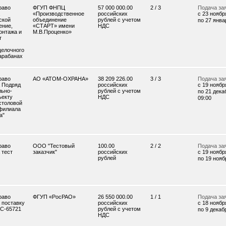
раво
ФГУП ФНПЦ
57 000 000.00
2 / 3
Подача за
«Производственное
российских
c 23 ноября
ской
объединение
рублей с учетом
по 27 январ
ение,
«СТАРТ» имени
НДС
онтажа и
М.В.Проценко»
т
щелочного
арабанах
раво
АО «АТОМ-ОХРАНА»
38 209 226.00
3 / 3
Подача за
а Подряд
российских
c 19 ноября
льно-
рублей с учетом
по 21 дека
ъекту
НДС
09:00
столовой
 филиала
а"
раво
ООО "Тестовый
100.00
2 / 2
Подача за
 тест
заказчик"
российских
c 19 ноября
рублей
по 19 ноябр
раво
ФГУП «РосРАО»
26 550 000.00
1 / 1
Подача за
 поставку
российских
c 18 ноября
КС-65721
рублей с учетом
по 9 декабр
НДС