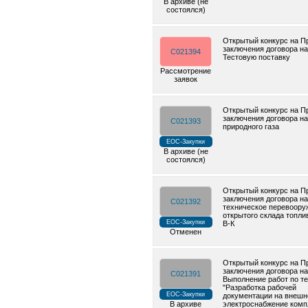
В архиве (не
состоялся)
Открытый конкурс на П
заключения договора на
C021394
Тестовую поставку
Рассмотрение
заявок
Открытый конкурс на П
заключения договора на
C021393
природного газа
ЕОС-Закупки
В архиве (не
состоялся)
Открытый конкурс на П
заключения договора на
C021392
техническое перевоору
открытого склада топлив
ЕОС-Закупки
В-К
Отменен
Открытый конкурс на П
заключения договора на
C021391
Выполнение работ по т
"Разработка рабочей
ЕОС-Закупки
документации на внешн
В архиве
электроснабжение комп