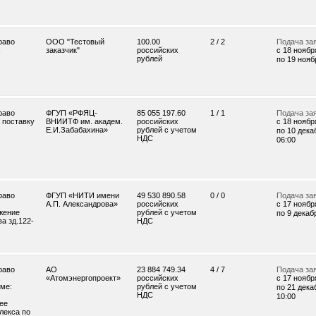
раво
ООО "Тестовый
100.00
2 / 2
Подача за
заказчик"
российских
c 18 ноября
рублей
по 19 ноябр
раво
ФГУП «РФЯЦ-
85 055 197.60
1 / 1
Подача за
 поставку
ВНИИТФ им. академ.
российских
c 18 ноября
Е.И.Забабахина»
рублей с учетом
по 10 дека
НДС
06:00
раво
ФГУП «НИТИ имени
49 530 890.58
0 / 0
Подача за
А.П. Александрова»
российских
c 17 ноября
жение
рублей с учетом
по 9 декабр
а зд.122-
НДС
раво
АО
23 884 749.34
4 / 7
Подача за
«Атомэнергопроект»
российских
c 17 ноября
еме:
рублей с учетом
по 21 дека
НДС
10:00
ее
лекса по