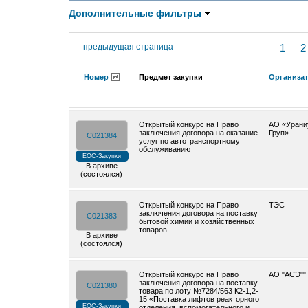
Дополнительные фильтры
предыдущая страница
1
2
Номер
Предмет закупки
Организа
Открытый конкурс на Право
АО «Урани
заключения договора на оказание
Груп»
C021384
услуг по автотранспортному
обслуживанию
ЕОС-Закупки
В архиве
(состоялся)
Открытый конкурс на Право
ТЭС
заключения договора на поставку
C021383
бытовой химии и хозяйственных
товаров
В архиве
(состоялся)
Открытый конкурс на Право
АО "АСЭ""
заключения договора на поставку
C021380
товара по лоту №7284/563 К2-1,2-
15 «Поставка лифтов реакторного
ЕОС-Закупки
отделения, вспомогательного и