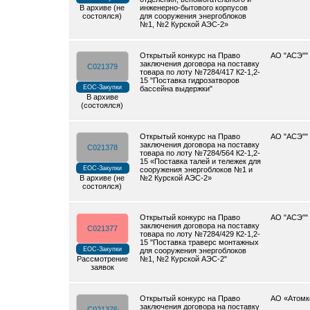
В архиве (не
инженерно-бытового корпусов
состоялся)
для сооружения энергоблоков
№1, №2 Курской АЭС-2»
Открытый конкурс на Право
АО "АСЭ""
заключения договора на поставку
C021379
товара по лоту №7284/417 К2-1,2-
15 "Поставка гидрозатворов
ЕОС-Закупки
бассейна выдержки"
В архиве
(состоялся)
Открытый конкурс на Право
АО "АСЭ""
заключения договора на поставку
C021378
товара по лоту №7284/564 К2-1,2-
15 «Поставка талей и тележек для
ЕОС-Закупки
сооружения энергоблоков №1 и
В архиве (не
№2 Курской АЭС-2»
состоялся)
Открытый конкурс на Право
АО "АСЭ""
заключения договора на поставку
C021377
товара по лоту №7284/429 К2-1,2-
15 "Поставка траверс монтажных
ЕОС-Закупки
для сооружения энергоблоков
Рассмотрение
№1, №2 Курской АЭС-2"
заявок
Открытый конкурс на Право
АО «Атомк
заключения договора на поставку
C021376