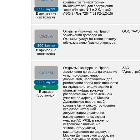
комплектов генераторных
выключателей для сооружения
ЕОС-Закупки
энергоблоков №1 и 2 Курской
В архиве (не
АЭС-2 (Лот 7284/481 К2-1,2-15)
состоялся)
Открытый конкурс на Право
ООО "ААЭ
заключения договора на
C021375
Оказание услуг по техническому
обслуживанию Главного корпуса
ЕОС-Закупки
В архиве (не
состоялся)
Открытый конкурс на Право
ЗАО
заключения договора на оказание
"Атомстро
C021374
услуг по оформлению
документов, необходимых для
ЕОС-Закупки
регистрации права собственности
на отдельно стоящие здания и
МСП
объекты инфраструктуры,
В архиве
расположенные на земельном
(состоялся)
участке по адресу: г. Москва
Дмитровское шоссе, вл. 2.,
которые были реконструированы
без разрешительной
документации и частично
находящиеся на смежном
участке АО РЖД, а также по
устранению наложения
земельного участка,
расположенного по адресу: г.
Москва Дмитровское шоссе, вл.
2, на смежный земельный