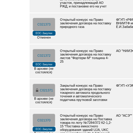
участок, принадлежащий АО
РЖД, и постановке его на учет
Открытый конкурс на Право
ФГУП «РФ
заключения договора на поставку
ВНИИТФ им
C021373
природного газа
Е.И.Забаб
ЕОС-Закупки
Отменен
Открытый конкурс на Право
АО "НИИЭ
заключения договора на поставку
C021372
листов "Фортерм-М" толщина 4-
25
ЕОС-Закупки
В архиве (не
состоялся)
Закрытый конкурс на Право
ФГУП «УЭ
заключения договора на поставку
C021371
токарного автомата продольного
точения и автоматического
В архиве (не
податчика прутковой заготовки
состоялся)
Открытый конкурс на Право
АО "АСЭ""
заключения договора на Поставка
C021370
товара по лоту №7284/372 К2-1,2-
15 "Поставка емкостного
ЕОС-Закупки
оборудования зданий UJA, UKC