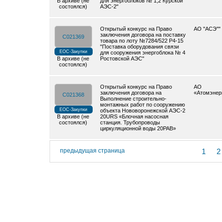
В архиве (не
для энергоблоков № 1,2 Курской
состоялся)
АЭС-2"
Открытый конкурс на Право
АО "АСЭ""
заключения договора на поставку
C021369
товара по лоту №7284/522 Р4-15
"Поставка оборудования связи
ЕОС-Закупки
для сооружения энергоблока № 4
В архиве (не
Ростовской АЭС"
состоялся)
Открытый конкурс на Право
АО
заключения договора на
«Атомэнер
C021368
Выполнение строительно-
монтажных работ по сооружению
ЕОС-Закупки
объекта Нововоронежской АЭС-2
В архиве (не
20URS «Блочная насосная
состоялся)
станция. Трубопроводы
циркуляционной воды 20PAB»
предыдущая страница
1
2