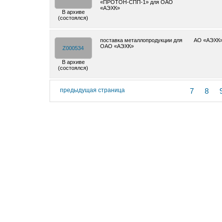
«ПРОТОН-СПП-1» для ОАО
«АЭХК»
В архиве
(состоялся)
поставка металлопродукции для
АО «АЭХК
ОАО «АЭХК»
Z000534
В архиве
(состоялся)
предыдущая страница
7
8