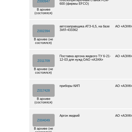
плоскопритирочный станок FLM-
Z000947
600 (фирмы EFCO)
В архиве
(состоялся)
автозаправщика АТЗ-6,5, на базе
АО «АЭХК
ЗИЛ-433362
Z002394
В архиве (не
состоялся)
Поставка аргона жидкого ТУ 6-21-
АО «АЭХК
12-03 для нужд ОАО «АЭХК»
Z011709
В архиве (не
состоялся)
приборы КИП
АО «АЭХК
Z017428
В архиве
(состоялся)
Аргон жидкий
АО «АЭХК
Z004049
В архиве (не