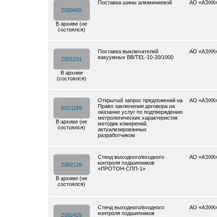
Поставка шины алюминиевой
АО «АЭХК
Z000465
В архиве (не
состоялся)
Поставка выключателей
АО «АЭХК
вакуумных BB/TEL-10-20/1000
Z001231
В архиве
(состоялся)
Открытый запрос предложений на
АО «АЭХК
Право заключения договора на
R021189
оказание услуг по подтверждению
метрологических характеристик
В архиве (не
методик измерений,
состоялся)
актуализированных
разработчиком
Стенд выходного/входного
АО «АЭХК
контроля подшипников
Z002126
«ПРОТОН-СПП-1»
В архиве (не
состоялся)
Стенд выходного/входного
АО «АЭХК
контроля подшипников
Z002429