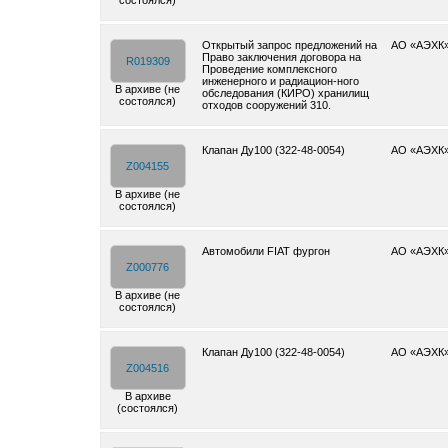
состоялся)
Открытый запрос предложений на
АО «АЭХК
Право заключения договора на
R019309
Проведение комплексного
инженерного и радиацион-ного
В архиве (не
обследования (КИРО) хранилищ
состоялся)
отходов сооружений 310.
Клапан Ду100 (322-48-0054)
АО «АЭХК
Z004155
В архиве (не
состоялся)
Автомобили FIAT фургон
АО «АЭХК
Z000776
В архиве (не
состоялся)
Клапан Ду100 (322-48-0054)
АО «АЭХК
Z004516
В архиве
(состоялся)