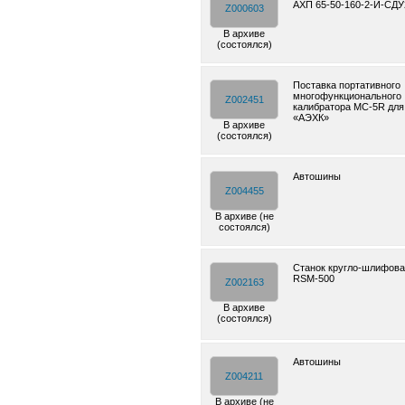
АХП 65-50-160-2-И-СДУ
Z000603
В архиве
(состоялся)
Поставка портативного
многофункционального
Z002451
калибратора MC-5R дл
«АЭХК»
В архиве
(состоялся)
Автошины
Z004455
В архиве (не
состоялся)
Cтанок кругло-шлифов
RSM-500
Z002163
В архиве
(состоялся)
Автошины
Z004211
В архиве (не