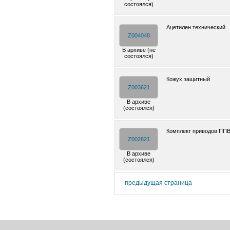
состоялся)
Ацетилен технический
Z004048
В архиве (не
состоялся)
Кожух защитный
Z003621
В архиве
(состоялся)
Комплект приводов ПП
Z002821
В архиве
(состоялся)
предыдущая страница