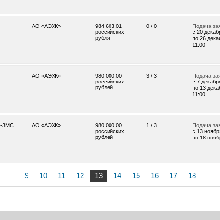
АО «АЭХК»
984 603.01
0 / 0
Подача за
российских
c 20 декабр
рубля
по 26 дека
11:00
АО «АЭХК»
980 000.00
3 / 3
Подача за
российских
c 7 декабря
рублей
по 13 дека
11:00
В-3МС
АО «АЭХК»
980 000.00
1 / 3
Подача за
российских
c 13 ноября
рублей
по 18 ноябр
9
10
11
12
13
14
15
16
17
18