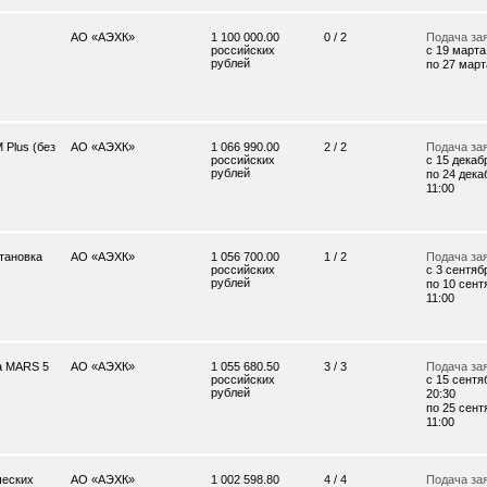
АО «АЭХК»
1 100 000.00
0 / 2
Подача за
российских
c 19 марта 
рублей
по 27 марта
 Plus (без
АО «АЭХК»
1 066 990.00
2 / 2
Подача за
российских
c 15 декабр
рублей
по 24 дека
11:00
тановка
АО «АЭХК»
1 056 700.00
1 / 2
Подача за
российских
c 3 сентябр
рублей
по 10 сент
11:00
а MARS 5
АО «АЭХК»
1 055 680.50
3 / 3
Подача за
российских
c 15 сентя
рублей
20:30
по 25 сент
11:00
ческих
АО «АЭХК»
1 002 598.80
4 / 4
Подача за