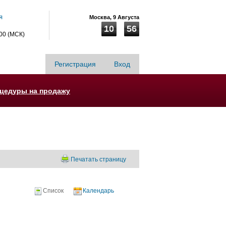
я
Москва,
9 Августа
10
56
:00 (МСК)
Регистрация
Вход
оцедуры на продажу
Печатать страницу
Список
Календарь