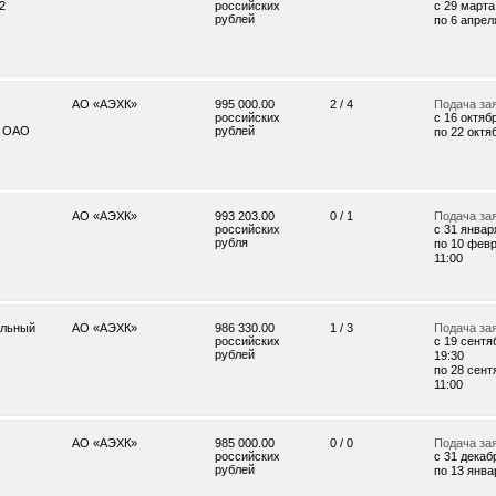
2
российских
c 29 марта 
рублей
по 6 апреля
АО «АЭХК»
995 000.00
2 / 4
Подача за
российских
c 16 октябр
я ОАО
рублей
по 22 октяб
АО «АЭХК»
993 203.00
0 / 1
Подача за
российских
c 31 января
рубля
по 10 февр
11:00
альный
АО «АЭХК»
986 330.00
1 / 3
Подача за
российских
c 19 сентя
рублей
19:30
по 28 сент
11:00
АО «АЭХК»
985 000.00
0 / 0
Подача за
российских
c 31 декабр
рублей
по 13 январ