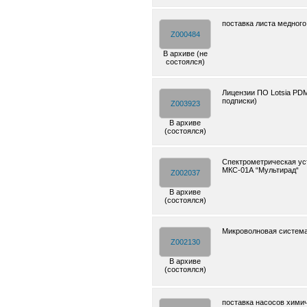
поставка листа медного
Z000484
В архиве (не
состоялся)
Лицензии ПО Lotsia PDM
подписки)
Z003923
В архиве
(состоялся)
Спектрометрическая ус
МКС-01А “Мультирад“
Z002037
В архиве
(состоялся)
Микроволновая систем
Z002130
В архиве
(состоялся)
поставка насосов хими