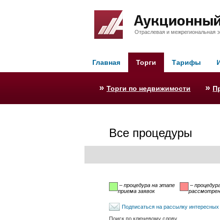
Отраслевая и межрегиональная э
Главная
Торги
Тарифы
»
»
Торги по недвижимости
П
Все процедуры
– процедура на этапе
– процедура
приема заявок
рассмотрени
Подписаться на рассылку интересных
Поиск по ключевому слову