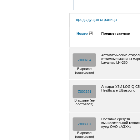
предыдущая страница
Номер
Предмет закупки
Автоматические стирал
отжимные машины мар
Z000764
Lavamac LH-230
В архиве
(состоялся)
Аппарат УЗИ LOGIQ C5
Healthcare Ultrasound
Z002191
В архиве (не
состоялся)
Поставка средств
вычислительной техник
Z008907
нужд ОАО «АЭХК»
В архиве
(состоялся)