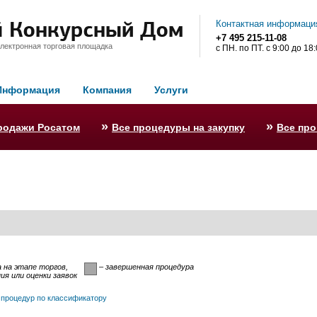
Контактная информаци
+7 495 215-11-08
лектронная торговая площадка
с ПН. по ПТ. с 9:00 до 18
Информация
Компания
Услуги
»
»
родажи Росатом
Все процедуры на закупку
Все пр
 на этапе торгов,
– завершенная процедура
я или оценки заявок
 процедур по классификатору