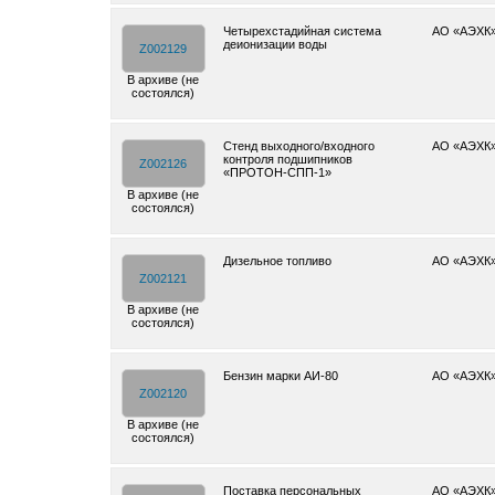
Четырехстадийная система
АО «АЭХК
деионизации воды
Z002129
В архиве (не
состоялся)
Стенд выходного/входного
АО «АЭХК
контроля подшипников
Z002126
«ПРОТОН-СПП-1»
В архиве (не
состоялся)
Дизельное топливо
АО «АЭХК
Z002121
В архиве (не
состоялся)
Бензин марки АИ-80
АО «АЭХК
Z002120
В архиве (не
состоялся)
Поставка персональных
АО «АЭХК