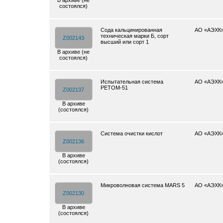
В архиве (не
состоялся)
Cода кальцинированная
АО «АЭХК
техническая марки Б, сорт
Z002143
высший или сорт 1
В архиве (не
состоялся)
Испытательная система
АО «АЭХК
РЕТОМ-51
Z002137
В архиве
(состоялся)
Cистема очистки кислот
АО «АЭХК
Z002136
В архиве
(состоялся)
Микроволновая система MARS 5
АО «АЭХК
Z002130
В архиве
(состоялся)