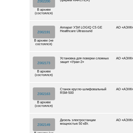
(фирмы KARCHER)
Z002200
В архиве
(состоялся)
Аппарат УЗИ LOGIQ C5 GE
АО «АЭХК
Healthcare Ultrasound
Z002191
В архиве (не
состоялся)
Установка для поверки сложных
АО «АЭХК
защит «Уран-2»
Z002173
В архиве
(состоялся)
Cтанок кругло-шлифовальный
АО «АЭХК
RSM-500
Z002163
В архиве
(состоялся)
Дизель электростанции
АО «АЭХК
мощностью 50 кВт.
Z002149