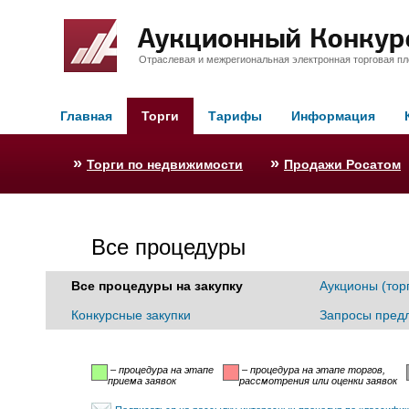
Отраслевая и межрегиональная электронная торговая п
Главная
Торги
Тарифы
Информация
»
»
Торги по недвижимости
Продажи Росатом
Все процедуры
Все процедуры на закупку
Аукционы (тор
Конкурсные закупки
Запросы пред
– процедура на этапе
– процедура на этапе торгов,
приема заявок
рассмотрения или оценки заявок