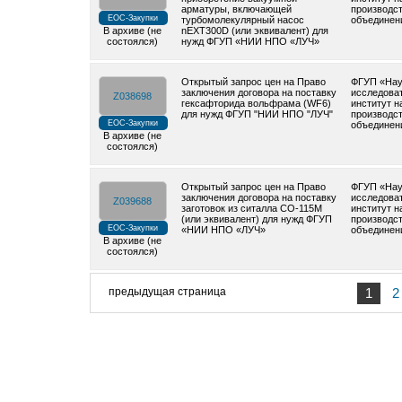
арматуры, включающей
производс
ЕОС-Закупки
турбомолекулярный насос
объединен
В архиве (не
nEXT300D (или эквивалент) для
состоялся)
нужд ФГУП «НИИ НПО «ЛУЧ»
Открытый запрос цен на Право
ФГУП «Нау
заключения договора на поставку
исследова
Z038698
гексафторида вольфрама (WF6)
институт н
для нужд ФГУП "НИИ НПО "ЛУЧ"
производс
ЕОС-Закупки
объединен
В архиве (не
состоялся)
Открытый запрос цен на Право
ФГУП «Нау
заключения договора на поставку
исследова
Z039688
заготовок из ситалла СО-115М
институт н
(или эквивалент) для нужд ФГУП
производс
ЕОС-Закупки
«НИИ НПО «ЛУЧ»
объединен
В архиве (не
состоялся)
предыдущая страница
1
2