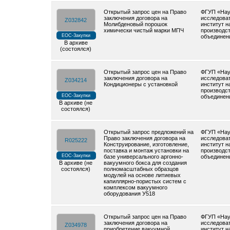
Открытый запрос цен на Право
ФГУП «Нау
заключения договора на
исследова
Z032842
Молибденовый порошок
институт н
химически чистый марки МПЧ
производс
ЕОС-Закупки
объединен
В архиве
(состоялся)
Открытый запрос цен на Право
ФГУП «Нау
заключения договора на
исследова
Z034214
Кондиционеры с установкой
институт н
производс
ЕОС-Закупки
объединен
В архиве (не
состоялся)
Открытый запрос предложений на
ФГУП «Нау
Право заключения договора на
исследова
R025222
Конструирование, изготовление,
институт н
поставка и монтаж установки на
производс
ЕОС-Закупки
базе универсального аргонно-
объединен
В архиве (не
вакуумного бокса для создания
состоялся)
полномасштабных образцов
модулей на основе литиевых
капиллярно-пористых систем с
комплексом вакуумного
оборудования У518
Открытый запрос цен на Право
ФГУП «Нау
заключения договора на
исследова
Z034978
приобретение вакуумной
институт н