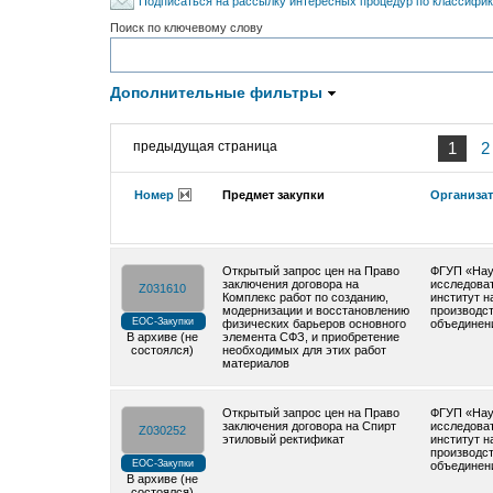
Подписаться на рассылку интересных процедур по классифи
Поиск по ключевому слову
Дополнительные фильтры
предыдущая страница
1
2
Номер
Предмет закупки
Организа
Открытый запрос цен на Право
ФГУП «Нау
заключения договора на
исследова
Z031610
Комплекс работ по созданию,
институт н
модернизации и восстановлению
производс
ЕОС-Закупки
физических барьеров основного
объединен
В архиве (не
элемента СФЗ, и приобретение
состоялся)
необходимых для этих работ
материалов
Открытый запрос цен на Право
ФГУП «Нау
заключения договора на Спирт
исследова
Z030252
этиловый ректификат
институт н
производс
ЕОС-Закупки
объединен
В архиве (не
состоялся)