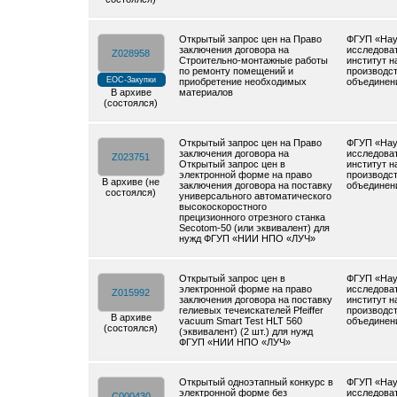
Открытый запрос цен на Право
ФГУП «Нау
заключения договора на
исследова
Z028958
Строительно-монтажные работы
институт н
по ремонту помещений и
производс
ЕОС-Закупки
приобретение необходимых
объединен
В архиве
материалов
(состоялся)
Открытый запрос цен на Право
ФГУП «Нау
заключения договора на
исследова
Z023751
Открытый запрос цен в
институт н
электронной форме на право
производс
В архиве (не
заключения договора на поставку
объединен
состоялся)
универсального автоматического
высокоскоростного
прецизионного отрезного станка
Secotom-50 (или эквивалент) для
нужд ФГУП «НИИ НПО «ЛУЧ»
Открытый запрос цен в
ФГУП «Нау
электронной форме на право
исследова
Z015992
заключения договора на поставку
институт н
гелиевых течеискателей Pfeiffer
производс
В архиве
vacuum Smart Test HLT 560
объединен
(состоялся)
(эквивалент) (2 шт.) для нужд
ФГУП «НИИ НПО «ЛУЧ»
Открытый одноэтапный конкурс в
ФГУП «Нау
электронной форме без
исследова
C000430