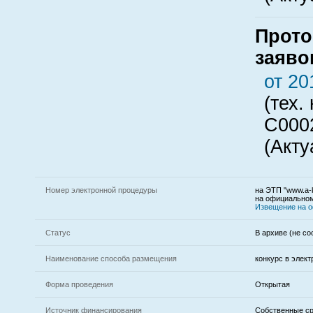
Прото
заяво
от 20
(тех.
C000
(Акту
Номер электронной процедуры
на ЭТП "www.a-k
на официальном
Извещение на 
Статус
В архиве (не со
Наименование способа размещения
конкурс в элек
Форма проведения
Открытая
Источник финансирования
Собственные с