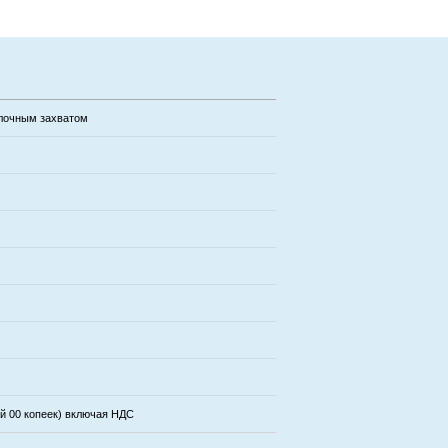
илочным захватом
ей 00 копеек) включая НДС