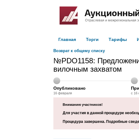
Отраслевая и межрегиональная э
Главная
Торги
Тарифы
Возврат к общему списку
№PDO1158: Предложение
вилочным захватом
Опубликовано
При
16 февраля
с 16
Вниманию участников!
Для участия в данной процедуре необхо
Процедура завершена. Подробные сведе