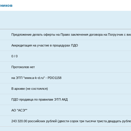
тников
Предложение делать оферты на Право заключения договора на Погрузчик с в
Аккредитация на участие в процедурах ПДО
0 / 0
Протоколов нет
на ЭТП "www.a-k-d.ru" - PDO1158
В архиве (не состоялся)
ПДО продавца по правилам ЭТП АКД
АО "АСЭ""
243 320.00 российских рублей (двести сорок три тысячи триста двадцать рубл