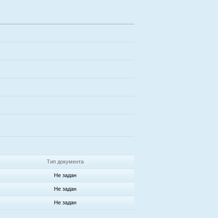
Тип документа
Не задан
Не задан
Не задан