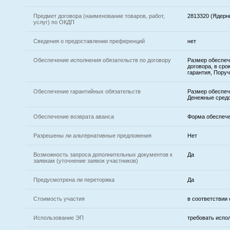
Предмет договора (наименование товаров, работ,
2813320 (Ядерн
услуг) по ОКДП
Сведения о предоставлении преференций
нет
Обеспечение исполнения обязательств по договору
Размер обеспеч
договора, в сро
гарантия, Пору
Обеспечение гарантийных обязательств
Размер обеспеч
Денежные средс
Обеспечение возврата аванса
Форма обеспече
Разрешены ли альтернативные предложения
Нет
Возможность запроса дополнительных документов к
Да
заявкам (уточнение заявок участников)
Предусмотрена ли переторжка
Да
Стоимость участия
в соответствии
Использование ЭП
требовать испо