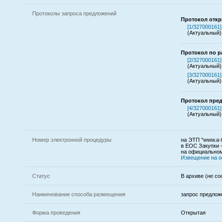
Протоколы запроса предложений
Протокол откр
[1/327000161]
(Актуальный)
Протокол по р
[2/327000161]
(Актуальный)
[3/327000161]
(Актуальный)
Протокол пре
[4/327000161]
(Актуальный)
Номер электронной процедуры
на ЭТП "www.a-k
в ЕОС Закупки 
на официальном
Извещение на 
Статус
В архиве (не со
Наименование способа размещения
запрос предлож
Форма проведения
Открытая