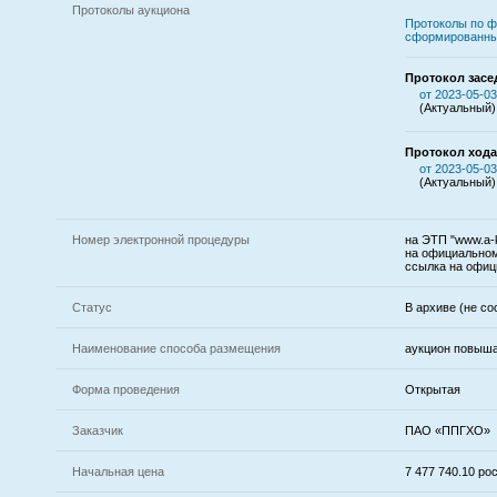
Протоколы аукциона
Протоколы по ф
сформированны
Протокол засе
от 2023-05-03
(Актуальный)
Протокол хода
от 2023-05-03
(Актуальный)
Номер электронной процедуры
на ЭТП "www.a-k
на официальном
ссылка на офиц
Статус
В архиве (не со
Наименование способа размещения
аукцион повыш
Форма проведения
Открытая
Заказчик
ПАО «ППГХО»
Начальная цена
7 477 740.10 р