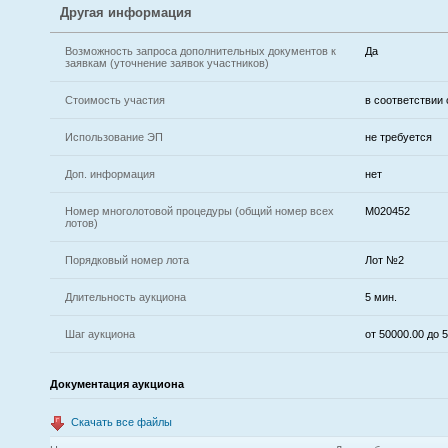
Другая информация
Возможность запроса дополнительных документов к
Да
заявкам (уточнение заявок участников)
Стоимость участия
в соответствии
Использование ЭП
не требуется
Доп. информация
нет
Номер многолотовой процедуры (общий номер всех
M020452
лотов)
Порядковый номер лота
Лот №2
Длительность аукциона
5 мин.
Шаг аукциона
от 50000.00 до 
Документация аукциона
Скачать все файлы