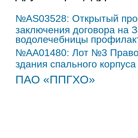
№AS03528: Открытый про
заключения договора на З
водолечебницы профилак
№AA01480: Лот №3 Право 
здания спального корпус
ПАО «ППГХО»