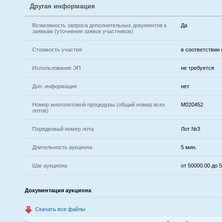
Другая информация
Возможность запроса дополнительных документов к
Да
заявкам (уточнение заявок участников)
Стоимость участия
в соответствии
Использование ЭП
не требуется
Доп. информация
нет
Номер многолотовой процедуры (общий номер всех
M020452
лотов)
Порядковый номер лота
Лот №3
Длительность аукциона
5 мин.
Шаг аукциона
от 50000.00 до 
Документация аукциона
Скачать все файлы