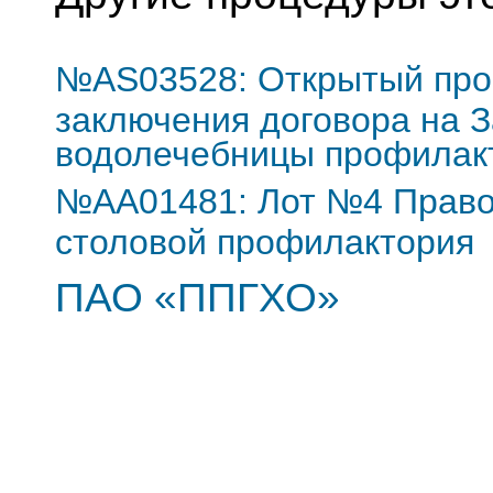
№AS03528: Открытый про
заключения договора на З
водолечебницы профилак
№AA01481: Лот №4 Право 
столовой профилактория
ПАО «ППГХО»