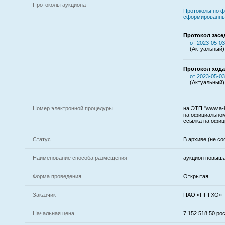
Протоколы аукциона
Протоколы по ф
сформированны
Протокол засе
от 2023-05-03
(Актуальный)
Протокол хода
от 2023-05-03
(Актуальный)
Номер электронной процедуры
на ЭТП "www.a-k
на официальном
ссылка на офиц
Статус
В архиве (не со
Наименование способа размещения
аукцион повыш
Форма проведения
Открытая
Заказчик
ПАО «ППГХО»
Начальная цена
7 152 518.50 р