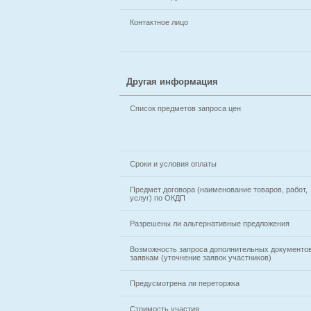
Контактное лицо
Другая информация
Список предметов запроса цен
Сроки и условия оплаты
Предмет договора (наименование товаров, работ,
услуг) по ОКДП
Разрешены ли альтернативные предложения
Возможность запроса дополнительных документов
заявкам (уточнение заявок участников)
Предусмотрена ли переторжка
Стоимость участия