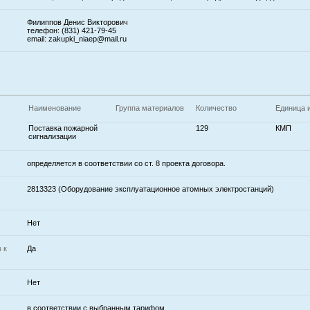
Филиппов Денис Викторович
телефон: (831) 421-79-45
email: zakupki_niaep@mail.ru
Наименование
Группа материалов
Количество
Единица 
Поставка пожарной
129
КМП
сигнализации
определяется в соответствии со ст. 8 проекта договора.
2813323 (Оборудование эксплуатационное атомных электростанций)
Нет
 к
Да
Нет
в соответствии с выбранным тарифом