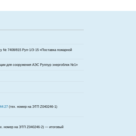
ту № 7408/815 Руп-1/З-15 «Поставка пожарной
зации для сооружения АЭС Руппур энергоблок №1»
44:27
(тех. номер на ЭТП Z040246-1)
х. номер на ЭТП Z040246-2) — итоговый