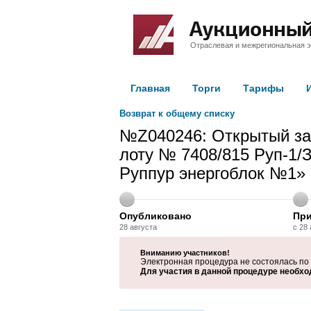
Отраслевая и межрегиональная э
Главная
Торги
Тарифы
Возврат к общему списку
№Z040246: Открытый зап
лоту № 7408/815 Руп-1/
Руппур энергоблок №1»
Опубликовано
При
28 августа
с 28
Вниманию участников!
Электронная процедура не состоялась по п
Для участия в данной процедуре необхо