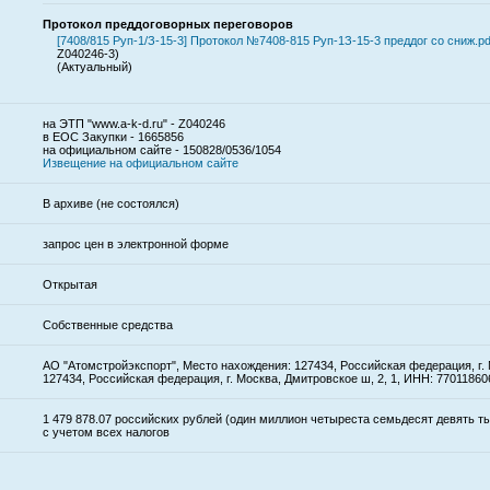
Протокол преддоговорных переговоров
[7408/815 Руп-1/З-15-3] Протокол №7408-815 Руп-1З-15-3 преддог со сниж.pdf
Z040246-3)
(Актуальный)
на ЭТП "www.a-k-d.ru" - Z040246
в ЕОС Закупки - 1665856
на официальном сайте - 150828/0536/1054
Извещение на официальном сайте
В архиве (не состоялся)
запрос цен в электронной форме
Открытая
Собственные средства
АО "Атомстройэкспорт", Место нахождения: 127434, Российская федерация, г. 
127434, Российская федерация, г. Москва, Дмитровское ш, 2, 1, ИНН: 77011860
1 479 878.07 российских рублей (один миллион четыреста семьдесят девять т
с учетом всех налогов