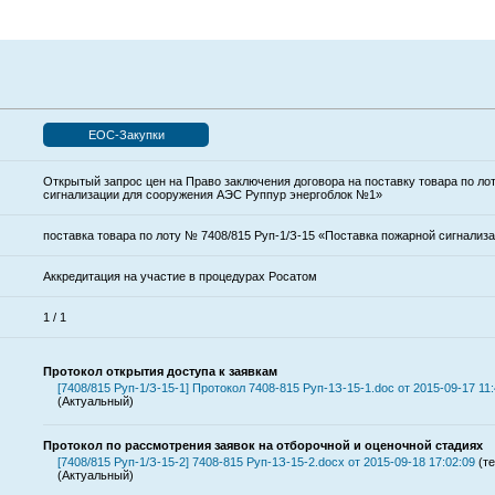
ЕОС-Закупки
Открытый запрос цен на Право заключения договора на поставку товара по ло
сигнализации для сооружения АЭС Руппур энергоблок №1»
поставка товара по лоту № 7408/815 Руп-1/З-15 «Поставка пожарной сигнали
Аккредитация на участие в процедурах Росатом
1 / 1
Протокол открытия доступа к заявкам
[7408/815 Руп-1/З-15-1] Протокол 7408-815 Руп-1З-15-1.doc от 2015-09-17 11:
(Актуальный)
Протокол по рассмотрения заявок на отборочной и оценочной стадиях
[7408/815 Руп-1/З-15-2] 7408-815 Руп-1З-15-2.docx от 2015-09-18 17:02:09
(те
(Актуальный)