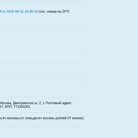
 от 2015-09-21 16:36:14
(тех. номер на ЭТП
Москва, Дмитровское ш, 2, 1 Почтовый адрес:
67, КПП: 771301001
ысяч восемьсот семьдесят восемь рублей 07 копеек)