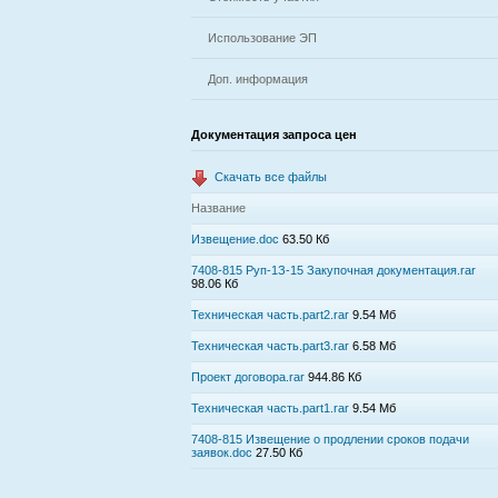
Использование ЭП
Доп. информация
Документация запроса цен
Скачать все файлы
Название
Извещение.doc
63.50 Кб
7408-815 Руп-1З-15 Закупочная документация.rar
98.06 Кб
Техническая часть.part2.rar
9.54 Мб
Техническая часть.part3.rar
6.58 Мб
Проект договора.rar
944.86 Кб
Техническая часть.part1.rar
9.54 Мб
7408-815 Извещение о продлении сроков подачи
заявок.doc
27.50 Кб