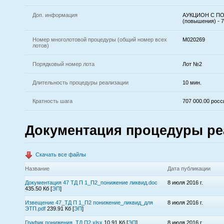
Доп. информация
АУКЦИОН С ПОН
(повышения) - 
Номер многолотовой процедуры (общий номер всех
M020269
лотов)
Порядковый номер лота
Лот №2
Длительность процедуры реализации
10 мин.
Кратность шага
707 000.00 рос
Документация процедуры ре
Скачать все файлы
Название
Дата публикации
Документация 47 ТД П 1_П2_понижение ликвид.doc
8 июля 2016 г.
435.50 Кб
[
ЭП
]
Извещение 47_ТД П 1_П2 понижение_ликвид_для
8 июля 2016 г.
ЭТП.pdf
239.91 Кб
[
ЭП
]
График понижения_ТД П2.xlsx
10.91 Кб
[
ЭП
]
8 июля 2016 г.