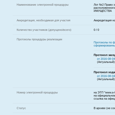
Наименование электронной процедуры
Лот №2 Право з
расположенного
ИМУЩЕСТВА
Аккредитация, необходимая для участия
Аккредитация н
Количество участников (допущено/всего)
0 / 0
Протоколы процедуры реализации
Протоколы по ф
сформированны
Протокол засе
от 2016-08-04
(Актуальный)
Протокол хода
от 2016-08-04
(Актуальный)
Номер электронной процедуры
на ЭТП "www.a-k
на официальном
ссылка на офиц
Статус
В архиве (не со