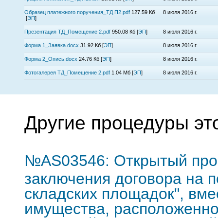
Образец платежного поручения_ТД П2.pdf
127.59 Кб
8 июля 2016 г.
[
ЭП
]
Презентация ТД_Помещение 2.pdf
950.08 Кб
[
ЭП
]
8 июля 2016 г.
Форма 1_Заявка.docx
31.92 Кб
[
ЭП
]
8 июля 2016 г.
Форма 2_Опись.docx
24.76 Кб
[
ЭП
]
8 июля 2016 г.
Фотогалерея ТД_Помещение 2.pdf
1.04 Мб
[
ЭП
]
8 июля 2016 г.
Другие процедуры эт
№AS03546: Открытый про
заключения договора на п
складских площадок", вме
имущества, расположенног