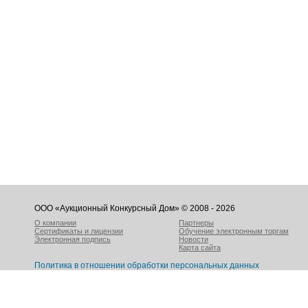
ООО «Аукционный Конкурсный Дом» © 2008 - 2026
О компании
Партнеры
Сертификаты и лицензии
Обучение электронным торгам
Электронная подпись
Новости
Карта сайта
Политика в отношении обработки персональных данных
Пользовательское соглашение
117105, г. Москва, Варшавское ш., д. 1, стр. 6, оф. А414, БЦ «W Plaza-
Телефон: +7 495 215-11-08, info@a-k-d.ru