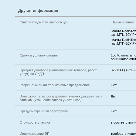
Другая информация
Список предметов запроса цен
Наименование
Мачта RadioТех
арт.МТЦ-10У Р
Мачта RadioТех
арт.МТП-20У Р
Сроки и условия оплаты
100 % оплата п
оригиналов счет
Предмет договора (наименование товаров, работ,
3221141 (Антен
услуг) по ОКДП
Разрешены ли альтернативные предложения
Нет
Возможность запроса дополнительных документов к
Да
заявкам (уточнение заявок участников)
Предусмотрена ли переторжка
Нет
Стоимость участия
в соответствии
Использование ЭП
требовать испо