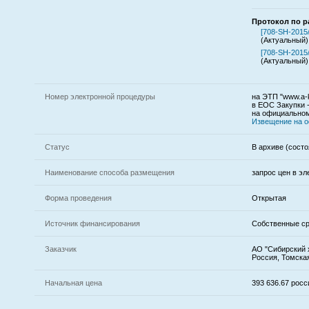
Протокол по р
[708-SH-2015
(Актуальный)
[708-SH-2015
(Актуальный)
Номер электронной процедуры
на ЭТП "www.a-k
в ЕОС Закупки 
на официальном
Извещение на 
Статус
В архиве (состо
Наименование способа размещения
запрос цен в э
Форма проведения
Открытая
Источник финансирования
Собственные с
Заказчик
АО "Сибирский х
Россия, Томская
Начальная цена
393 636.67 росс